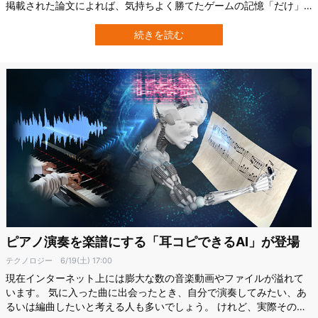
掲載された論文によれば、気持ちよく勝てたゲームの記憶「だけ」
が深い睡眠中の脳内で繰り返され、ゲームにかかわる記憶能力が向
上したとのこと。 しかし、どうして脳は勝ったゲームのみを「ひい
続きを読む
き」していたのでしょうか？ 「学習・睡眠・上達」の不思議が解明
されようとし…
ピアノ演奏を楽譜にする「耳コピできるAI」が登場
テクノロジー
6/19(土) 17:00
現在インターネット上には膨大な数の音楽動画やファイルが溢れて
います。 気に入った曲に出会ったとき、自分で演奏してみたい、あ
るいは編曲したいと考える人も多いでしょう。 けれど、実際その曲