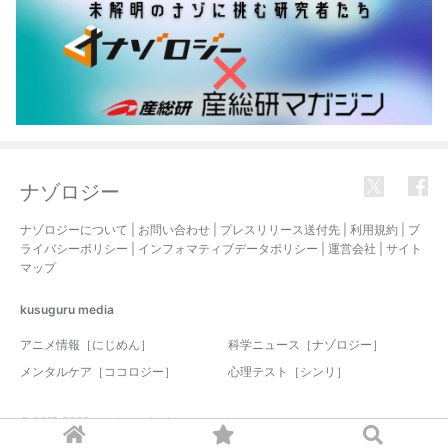
ナゾロジー
ナゾロジーについて
|
お問い合わせ
|
プレスリリース送付先
|
利用規約
|
プ
ライバシーポリシー
|
インフォマティブデータポリシー
|
運営会社
|
サイト
マップ
kusuguru
media
アニメ情報［にじめん］
科学ニュース［ナゾロジー］
メンタルケア［ココロジー］
心理テスト［シンリ］
© 2017-2026 nazology. all rights reserved.