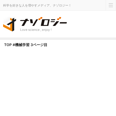
科学を好きな人を増やすメディア、ナゾロジー！
Love science , enjoy !
機械学習 タグのニュース - Page 3 of 4 - ナゾロジー
TOP
#機械学習
3ページ目