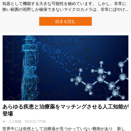
知器として機能する大きな可能性を秘めています。 しかし、非常に
狭い範囲の視野しか確保できないマイクロカメラは、非常にぼやけ
た画像しか撮影することができませんでした。 米国プリンストン大
学とワシントン大学の研究チームは、新たな研究でこの技術を大き
続きを読む
くアップデートさせ、塩粒サイズのカメラで50万倍のサイズがある
従来のカメラと同等の鮮明なフルカラ…
あらゆる疾患と治療薬をマッチングさせる人工知能が
登場
AI・人工知能
10/2(土) 17:00
世界中には依然として治療薬が見つかっていない難病があり、新し