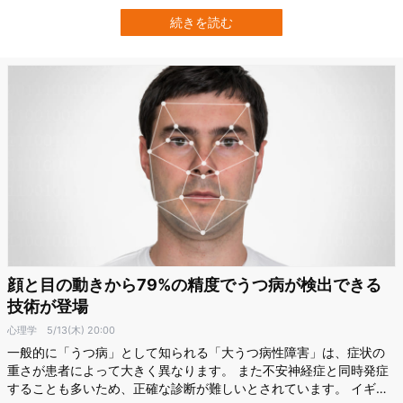
が脳神経回路の研究を難しいものにしています。 しかし、Googleと
ハーバード大学の研究チームは、人間の大脳皮質の非常に小さな一
続きを読む
部について、誰でも閲覧できる詳細な3Dマップを作り出すことに成
功しました。 この研究成果は…
顔と目の動きから79%の精度でうつ病が検出できる
技術が登場
心理学
5/13(木) 20:00
一般的に「うつ病」として知られる「大うつ病性障害」は、症状の
重さが患者によって大きく異なります。 また不安神経症と同時発症
することも多いため、正確な診断が難しいとされています。 イギリ