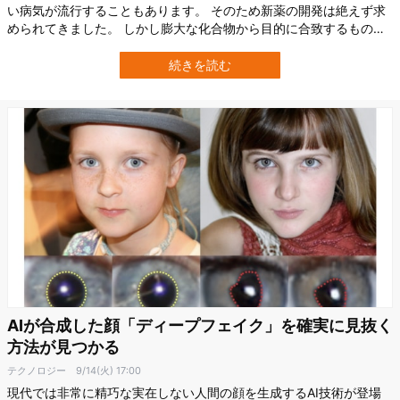
い病気が流行することもあります。 そのため新薬の開発は絶えず求
められてきました。 しかし膨大な化合物から目的に合致するものを
探し当てるのは簡単ではありません。 そこで九州大学生体防御医学
研究所の中山 敬一（なかやま けいいち） 主幹教授ら研究チームは、
続きを読む
あらゆる疾患の治療薬を見つける人工知能「LIGHTHOUSE（“灯
台”の意）」を開発しま…
AIが合成した顔「ディープフェイク」を確実に見抜く
方法が見つかる
テクノロジー
9/14(火) 17:00
現代では非常に精巧な実在しない人間の顔を生成するAI技術が登場