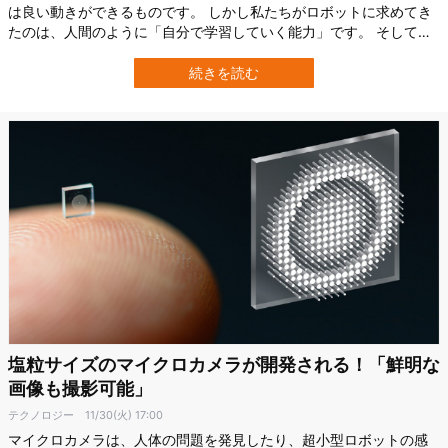
は良い動きができるものです。 しかし私たちがロボットに求めてき
たのは、人間のように「自分で学習していく能力」です。 そして最
近、ドイツ・テュービンゲン大学（University of Tübingen）コンピ
ュータ科学部に所属するヤーパン・ガオ氏ら研究チームは、学習し
続きを読む
ていく卓球ロボを開発しました。 卓球ロボは、わずか90分ほどの学
習で人間…
塩粒サイズのマイクロカメラが開発される！「鮮明な
画像も撮影可能」
テクノロジー
11/30(火) 17:00
マイクロカメラは、人体の問題を発見したり、超小型ロボットの感