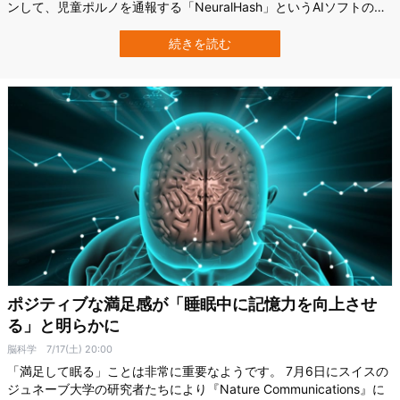
ンして、児童ポルノを通報する「NeuralHash」というAIソフトの導
入を進めています。 しかし8月18日にコード共有ウェブサイト
GitHubのユーザーがシェアした情報によると、肝心のAIソフト
続きを読む
（NeuralHash）が「犬と抽象画」を同じ画像と認識して…
ポジティブな満足感が「睡眠中に記憶力を向上させ
る」と明らかに
脳科学
7/17(土) 20:00
「満足して眠る」ことは非常に重要なようです。 7月6日にスイスの
ジュネーブ大学の研究者たちにより『Nature Communications』に