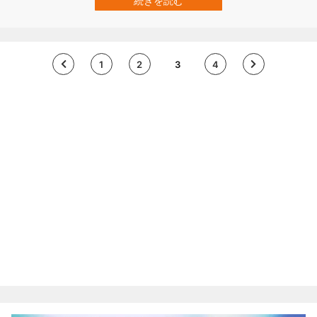
続きを読む
がゲーム操作している時の神経活動を脳インプラントで記録 動画で
は、ワイヤレス脳イ…
1
2
3
4