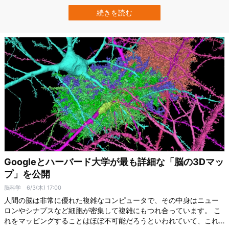
の楽譜が手に入ることは稀です。なぜなら、世の中のほとんどの曲
は楽譜になっていないからです。 京都大学の研究グループは、そん
続きを読む
な楽譜化されていない音楽の問題を解決するべく実用に近いレベル
で聞いた曲を楽譜にする「耳コピAI…
Googleとハーバード大学が最も詳細な「脳の3Dマッ
プ」を公開
脳科学
6/3(木) 17:00
人間の脳は非常に優れた複雑なコンピュータで、その中身はニュー
ロンやシナプスなど細胞が密集して複雑にもつれ合っています。 こ
れをマッピングすることはほぼ不可能だろうといわれていて、これ