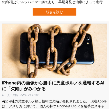
の約7割がアルツハイマー病であり、早期発見と治療によって進行を
遅らせることが可能です。 そして最近、リトアニア・カウナス工科
大学（Kaunas University of Technology：KTU）マルチメディア工
続きを読む
学科に所属するモデュペ・オデュサミ氏ら研究チームは、アルツ…
iPhone内の画像から勝手に児童ポルノを通報するAI
に「欠陥」がみつかる
AI・人工知能
8/24(火) 20:00
Apple社の児童ポルノ検出技術に欠陥が発見されました。 現在Apple
は、アメリカにおいて、個人の持つiPhoneやiCloudを勝手にスキャ