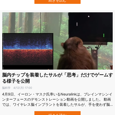
続きを読む
深層学習を利用して素早く個人が診断できる方法を開発しました。
この研究は、2月17日に科学…
脳内チップを装着したサルが「思考」だけでゲームす
る様子を公開
脳科学
4/12(月) 17:00
4月9日、イーロン・マスク氏率いるNeuralinkは、ブレインマシンイ
ンターフェースのデモンストレーション動画を公開しました。 動画
では、ワイヤレス脳インプラントを装着したサルが、手を使わず脳
の働きだけでピンポンゲームを行なっています。 「頭で考えるだけ
でコンピュータを操作する」ことがサルで実証されたのです。 サル