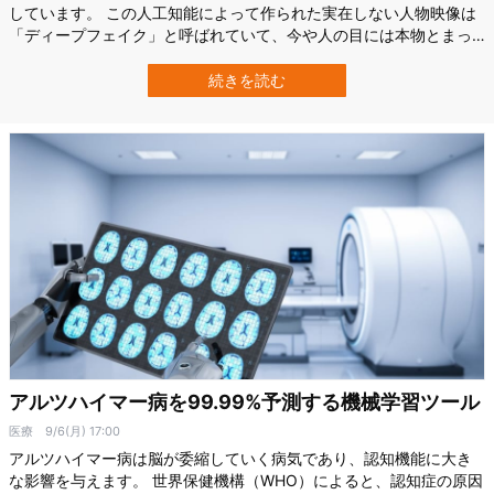
しています。 この人工知能によって作られた実在しない人物映像は
「ディープフェイク」と呼ばれていて、今や人の目には本物とまっ
たく見分けがつきません。 しかし、ニューヨーク州立大学（State
University of New York; SUNY）は、ディープフェイクには本物と
続きを読む
見分ける事ができる弱点があることを発見し、偽物を検出する技術…
アルツハイマー病を99.99%予測する機械学習ツール
医療
9/6(月) 17:00
アルツハイマー病は脳が委縮していく病気であり、認知機能に大き
な影響を与えます。 世界保健機構（WHO）によると、認知症の原因