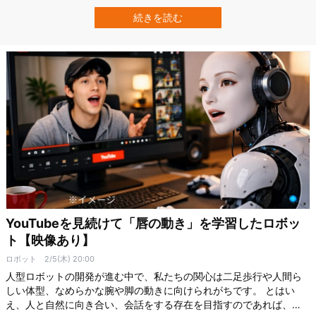
証しました。 音符の移動パターンに注目し、西洋音楽の構造変化を
分析。 近年の曲が、単純化され、反復的になっていることを明らか
続きを読む
にしたのです。 論文は2026年4月23日付の科学誌『Scientific R…
YouTubeを見続けて「唇の動き」を学習したロボッ
ト【映像あり】
ロボット
2/5(木) 20:00
人型ロボットの開発が進む中で、私たちの関心は二足歩行や人間ら
しい体型、なめらかな腕や脚の動きに向けられがちです。 とはい
え、人と自然に向き合い、会話をする存在を目指すのであれば、