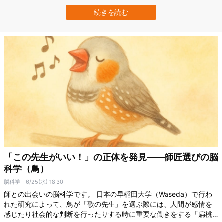
（RMIT）の認知研究者、スチュアート・マクファーレン氏は、朝の
目覚めを改善する「優れた目覚まし音」があると言います。 しかも
続きを読む
マクファーレン氏は、以前に行われた研究の中で、起床後のパフォ
ーマンスを向上させるメロディを実際…
「この先生がいい！」の正体を発見――師匠選びの脳
科学（鳥）
脳科学
6/25(水) 18:30
師との出会いの脳科学です。 日本の早稲田大学（Waseda）で行わ
れた研究によって、鳥が「歌の先生」を選ぶ際には、人間が感情を
感じたり社会的な判断を行ったりする時に重要な働きをする「扁桃