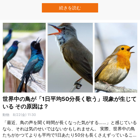
歳の少年たちに見られることが分かっています。 彼らの歌声は客席
に10代の女の子がいる場合、声をより深く響かせる特定周波数が増
続きを読む
幅されるという。 さらに同チームによると、客席の女の子の方も
（自分たちの存…
世界中の鳥が「1日平均50分長く歌う」現象が生じて
いる その原因は？
動物
8/22(金) 11:30
「最近、鳥の声を聞く時間が長くなった気がする……」と感じている
なら、それは気のせいではないかもしれません。 実際、世界中の鳥
たちがかつてよりも平均で1日あたり50分も長くさえずっていること