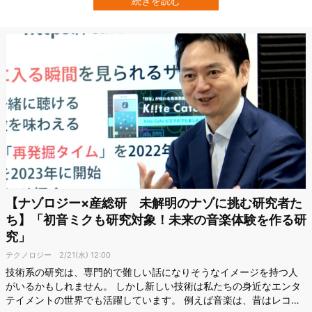
続きを読む
トワークの接続性が大幅に改善したという。 これはコストのかから
ない効果…
【ナゾロジー×産総研 未解明のナゾに挑む研究者た
ち】「初音ミクも研究対象！未来の音楽体験を作る研
究」
テクノロジー
2/21(水) 12:00
技術系の研究は、専門的で難しい話になりそうなイメージを持つ人
がいるかもしれません。 しかし新しい技術は私たちの身近なエンタ
テイメントの世界でも活躍しています。 例えば音楽は、昔はレコー