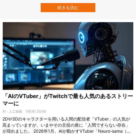
と思います。 実はこの「何となくの使い分け」には、少なくとも思
考パターンという点では心理学的な裏付けがある可能性が示されま
続きを読む
した。 イギリスのダラム大学（Durham University）の研究チーム
は、音楽ジャンル…
「AIのVTuber」がTwitchで最も人気のあるストリー
マーに
AI・人工知能
1/8(木) 20:00
2Dや3Dのキャラクターを用いる人間の配信者「VTuber」の人気が
高まっていますが、いまやその主役の座に「人間ですらない存在」
が現れました。 2026年1月、AIが動かすVTuber「Neuro-sama（ニ