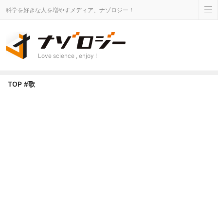
科学を好きな人を増やすメディア、ナゾロジー！
Love science , enjoy !
歌 タグのニュース - ナゾロジー
TOP
#歌