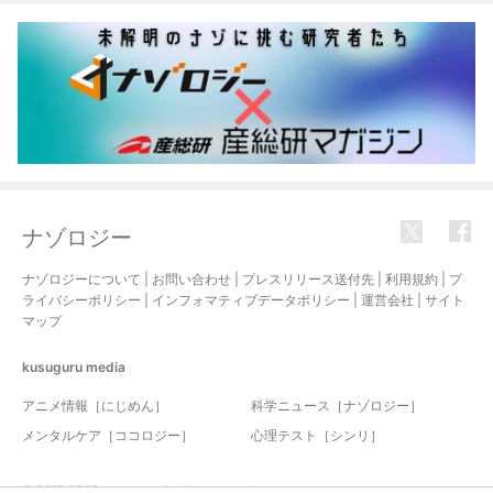
ナゾロジー
ナゾロジーについて
|
お問い合わせ
|
プレスリリース送付先
|
利用規約
|
プ
ライバシーポリシー
|
インフォマティブデータポリシー
|
運営会社
|
サイト
マップ
kusuguru
media
アニメ情報［にじめん］
科学ニュース［ナゾロジー］
メンタルケア［ココロジー］
心理テスト［シンリ］
© 2017-2026 nazology. all rights reserved.