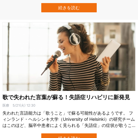
の美しい鳥「ガラパゴスキイロアメリカムシクイ」が、車の騒音に
よって、鳴き声や行動を大きく変えつつあるというのです。 なぜ、
続きを読む
鳥たちは凶暴化してしまったのでしょうか。 研究の詳細は、2025年
4月1日付の『Animal…
歌で失われた言葉が蘇る！失語症リハビリに新発見
医療
5/21(火) 12:30
失われた言語能力は「歌うこと」で蘇る可能性があるようです。 フ
ィンランド・ヘルシンキ大学（University of Helsinki）の研究チーム
はこのほど、脳卒中患者によく見られる「失語症」の症状が歌うこ
とで回復できることを示しました。 研究では歌のリハビリを4カ月
続けた結果、言語領域にある灰白質の体積が増加したり、言語ネッ