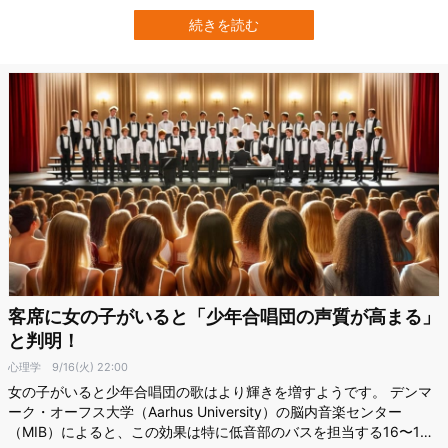
ューロ様）」が、世界最大級のライブ配信プラットフォームTwitch
で1位となりました。 有料サブスクライバーも16万人超えという規
続きを読む
模に達して、「Twitchで最も人気のあるストリーマー」にな…
客席に女の子がいると「少年合唱団の声質が高まる」
と判明！
心理学
9/16(火) 22:00
女の子がいると少年合唱団の歌はより輝きを増すようです。 デンマ
ーク・オーフス大学（Aarhus University）の脳内音楽センター
（MIB）によると、この効果は特に低音部のバスを担当する16〜19