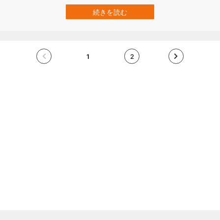
ドやカセットテープ、CDなどのメディアに記録され、それらを聴く
のが一般的でした。しかし、今やほぼ全ての音楽がデジタル化され
続きを読む
て、世界中の何千万曲という音楽を定額サービスでネット上から聴
き放題で楽しめるようになりました。…
1
2