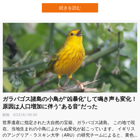
体（へんとうたい）」という脳部位が深く関わっていることが初め
て明らかになりました。 キンカチョウというオーストラリア原産の
続きを読む
小鳥は、幼鳥の時期に複数の大人の鳥から歌を聴きますが、実際に
真似をするのはその中でも特定の一…
ガラパゴス諸島の小鳥が”凶暴化”して鳴き声も変化！
原因は人口増加に伴う”ある音”だった
動物
4/22(火) 06:30
世界遺産に指定された大自然の宝箱、ガラパゴス諸島。 この地で現
在、当地生まれの小鳥によからぬ変化が起こっています。 イギリス
のアングリア・ラスキン大学（ARU）の研究チームによると、黄色