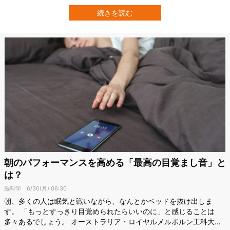
が明らかになったのです。 南イリノイ大学（Southern Illinois
University）の研究チームは、世界各地の583種の鳥類に関する数百
続きを読む
万件以上の音響データを用いて、鳥たちのさえずり開始と終了の時…
朝のパフォーマンスを高める「最高の目覚まし音」と
は？
脳科学
6/30(月) 06:30
朝、多くの人は眠気と戦いながら、なんとかベッドを抜け出しま
す。 「もっとすっきり目覚められたらいいのに」と感じることは
多々あるでしょう。 オーストラリア・ロイヤルメルボルン工科大学