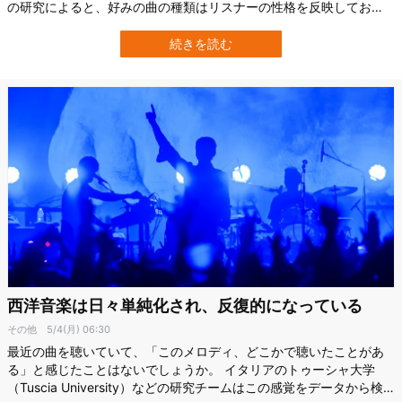
の研究によると、好みの曲の種類はリスナーの性格を反映してお
り、お気に入りの曲から性格を推測できるようです。 たとえば、外
向性が高い人はカントリーなどのゆっくりなテンポの音楽を好み、
続きを読む
好奇心の強い人は、オペラなどの複雑で、活力に満ちた音楽をを好
み、テンポが遅い曲は好まない傾向があ…
西洋音楽は日々単純化され、反復的になっている
その他
5/4(月) 06:30
最近の曲を聴いていて、「このメロディ、どこかで聴いたことがあ
る」と感じたことはないでしょうか。 イタリアのトゥーシャ大学
（Tuscia University）などの研究チームはこの感覚をデータから検