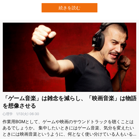
「表情」や「口の動き」も見過ごすことはできません。 こうした課
題に真正面から取り組んだのが、アメリカ・コロンビア大学
続きを読む
（Columbia University）の研究チームです。 研究者たちは、人間の
唇の動きを事前に教え込む…
「ゲーム音楽」は雑念を減らし、「映画音楽」は物語
を想像させる
心理学
1/13(火) 06:30
作業用BGMとして、ゲームや映画のサウンドトラックを聴くことは
あるでしょうか。 集中したいときにはゲーム音楽、気分を変えたい
ときには映画音楽というように、何となく使い分けている人もいる