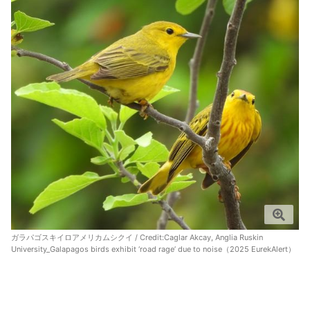
ガラパゴスキイロアメリカムシクイ / Credit:
Caglar Akcay, Anglia Ruskin
University_Galapagos birds exhibit ‘road rage’ due to noise（2025 EurekAlert）