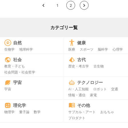
<
1
2
>
カテゴリー覧
自然
健康
生物学
地球科学
医療
スポーツ
脳科学
心理学
社会
古代
教育・子ども
歴史・考古学
古生物
社会問題・社会哲学
宇宙
テクノロジー
宇宙
AI・人工知能
ロボット
交通
情報・通信
家電
理化学
その他
物理学
量子論
数学
サブカル・アート
おもちゃ
プロダクト