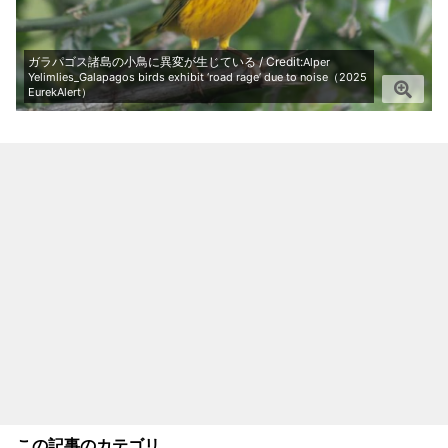
ガラパゴス諸島の小鳥に異変が生じている / Credit:
Alper
Yelimlies_Galapagos birds exhibit ‘road rage’ due to noise（2025
EurekAlert）
この記事のカテゴリ