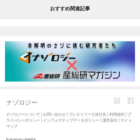
おすすめ関連記事
ナゾロジー
ナゾロジーについて
|
お問い合わせ
|
プレスリリース送付先
|
利用規約
|
プ
ライバシーポリシー
|
インフォマティブデータポリシー
|
運営会社
|
サイト
マップ
kusuguru
media