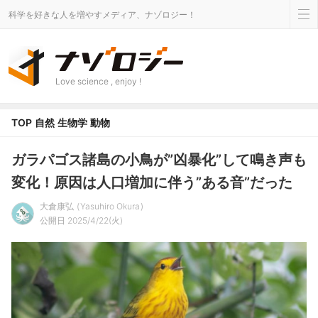
科学を好きな人を増やすメディア、ナゾロジー！
Love science , enjoy !
TOP
自然
生物学
動物
ガラパゴス諸島の小鳥が”凶暴化”して鳴き声も
変化！原因は人口増加に伴う”ある音”だった
大倉康弘
Yasuhiro Okura
公開日 2025/4/22(火)