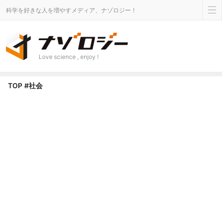
科学を好きな人を増やすメディア、ナゾロジー！
Love science , enjoy !
社会 タグのニュース - ナゾロジー
TOP
#社会