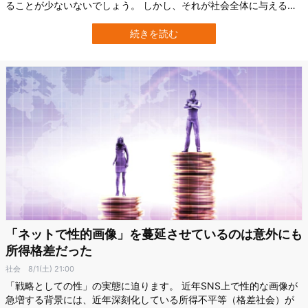
ることが少ないないでしょう。 しかし、それが社会全体に与える影
響となるとどうでしょうか？ 横浜市立大学大学院の研究によると、
働く人々のメンタル不調が日本全体で年間約4.8兆円もの経済的損失
続きを読む
を生み出しているという。 これは国内総生産（GDP）の約1.1％に相
当し、精神疾患の医療費…
「ネットで性的画像」を蔓延させているのは意外にも
所得格差だった
社会
8/1(土) 21:00
「戦略としての性」の実態に迫ります。 近年SNS上で性的な画像が
急増する背景には、近年深刻化している所得不平等（格差社会）が