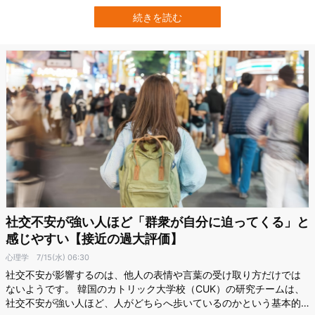
によると、捕食者の映像を見た馬にも、そんな「外見は冷静、内心
はドキドキ」という反応が見られました。 研究成果は2026年7月15
続きを読む
日付で、科学誌『PLOS ONE』に掲載されています。 馬が捕食者を
見た時、外見上の変…
社交不安が強い人ほど「群衆が自分に迫ってくる」と
感じやすい【接近の過大評価】
心理学
7/15(水) 06:30
社交不安が影響するのは、他人の表情や言葉の受け取り方だけでは
ないようです。 韓国のカトリック大学校（CUK）の研究チームは、
社交不安が強い人ほど、人がどちらへ歩いているのかという基本的