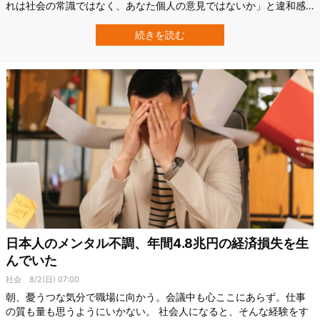
れは社会の常識ではなく、あなた個人の意見ではないか」と違和感
を覚えたことはないでしょうか。 もちろん職場だけでなく、自分の
意見は社会全体の合意であるかのように語る人たちはネット上の議
続きを読む
論などでもしばしば見かけます。 なぜ世の中には、個人的な経験や
価値観から生じた考えを、「社会の常…
日本人のメンタル不調、年間4.8兆円の経済損失を生
んでいた
社会
8/2(日) 07:00
朝、憂うつな気分で職場に向かう。会議中も心ここにあらず。仕事
の質も量も思うようにいかない。 社会人になると、そんな経験をす