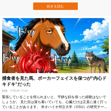
かもしれません。 米国の小型エンジン車全体に当てはめた試算で
は、制限速度を守ると1日約2500万Lの燃料と約2200万ドル、日本
続きを読む
円で約35億円の燃料代を節約できる一方、平均的な1日の走行時間は
約54秒しか増えませんでし…
捕食者を見た馬、ポーカーフェイスを保つが”内心ド
キドキ”だった
動物
7/16(木) 11:30
緊張していることを悟られまいと、平静な顔を保った経験はないで
しょうか。 見た目は落ち着いていても、心臓だけは正直に速く打っ
ていることがあります。 米オハイオ州立大学（OSU）の研究チーム