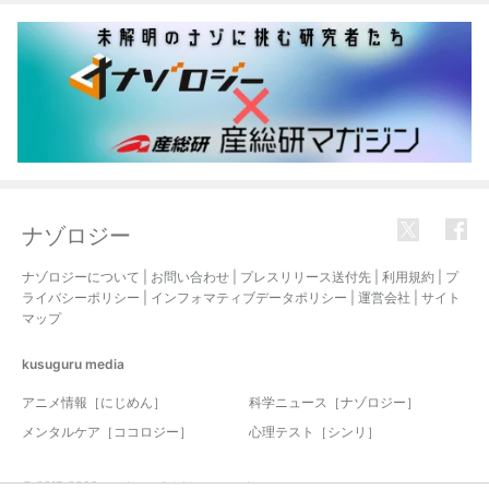
ナゾロジー
ナゾロジーについて
|
お問い合わせ
|
プレスリリース送付先
|
利用規約
|
プ
ライバシーポリシー
|
インフォマティブデータポリシー
|
運営会社
|
サイト
マップ
kusuguru
media
アニメ情報［にじめん］
科学ニュース［ナゾロジー］
メンタルケア［ココロジー］
心理テスト［シンリ］
© 2017-2026 nazology. all rights reserved.