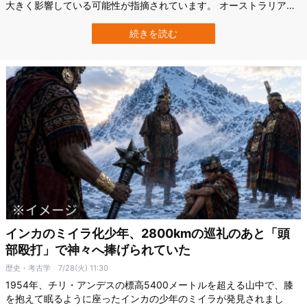
大きく影響している可能性が指摘されています。 オーストラリアの
ニューサウスウェールズ大学（UNSW）のBlakeらの画期的な研究に
よって、地域や国家の所得格差が拡大すればするほど女性が自発的
続きを読む
に“セクシュアルな画像”を投稿する割合が高まることが示唆され、こ
れまでの「ジェンダー不…
インカのミイラ化少年、2800kmの巡礼のあと「頭
部殴打」で神々へ捧げられていた
歴史・考古学
7/28(火) 11:30
1954年、チリ・アンデスの標高5400メートルを超える山中で、膝
を抱えて眠るように座ったインカの少年のミイラが発見されまし