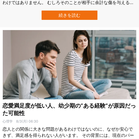
わけではありません。 むしろそのことが相手に余計な傷を与えるこ
ともあります。 こうした問題について、アメリカの心理学者である
マーク・トラヴァース博士は、恋人に“あえて言わなくてもいい”2つ
続きを読む
のことを教えています。 恋人に言うべきでないこと①：身体の変化
多くの人は「恋人に誠実でい…
恋愛満足度が低い人、幼少期の“ある経験”が原因だっ
た可能性
心理学
8/3(月) 06:30
恋人との関係に大きな問題があるわけではないのに、なぜか安心で
きず、満足感を得られない人がいます。 その背景には、現在のパー