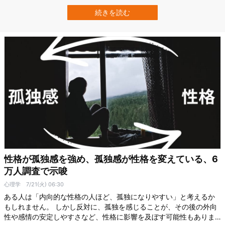
の出生率は過去最低水準まで低下しています。 アデレード大学
（Adelaide University）の研究チームは、住宅費や子育て費用の上
続きを読む
昇などが、家族計画に影響している可能性に注目しています。…
性格が孤独感を強め、孤独感が性格を変えている、6
万人調査で示唆
心理学
7/21(火) 06:30
ある人は「内向的な性格の人ほど、孤独になりやすい」と考えるか
もしれません。 しかし反対に、孤独を感じることが、その後の外向
性や感情の安定しやすさなど、性格に影響を及ぼす可能性もありま