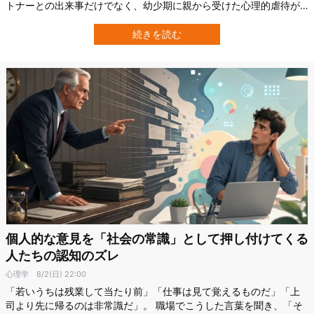
トナーとの出来事だけでなく、幼少期に親から受けた心理的虐待が
関係しているかもしれません。 トルコのネクメッティン・エルバカ
ン大学（NEU：Necmettin Erbakan University）のYakup İme氏に
続きを読む
よる研究では、子ども時代に心理的虐待を受けたと報告した人ほ…
個人的な意見を「社会の常識」として押し付けてくる
人たちの認知のズレ
心理学
8/2(日) 22:00
「若いうちは残業して当たり前」「仕事は見て覚えるものだ」「上
司より先に帰るのは非常識だ」。 職場でこうした言葉を聞き、「そ