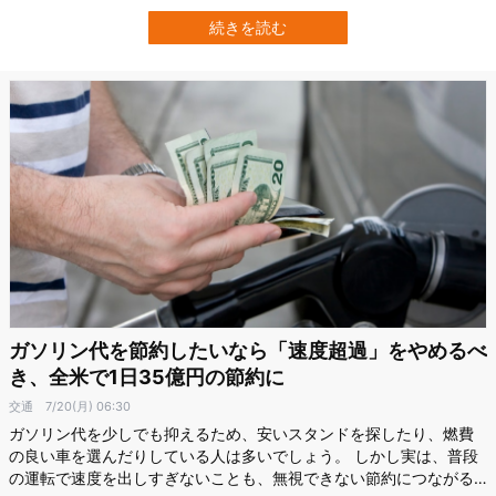
す。 スイスのチューリッヒ大学（UZH）の研究チームが6万3502人
を対象に分析したところ、性格と孤独感は関連しており、4年後の互
続きを読む
いの変化を予測していました。 研究成果は2026年6月19日付で、科
学誌『Journal…
ガソリン代を節約したいなら「速度超過」をやめるべ
き、全米で1日35億円の節約に
交通
7/20(月) 06:30
ガソリン代を少しでも抑えるため、安いスタンドを探したり、燃費
の良い車を選んだりしている人は多いでしょう。 しかし実は、普段
の運転で速度を出しすぎないことも、無視できない節約につながる