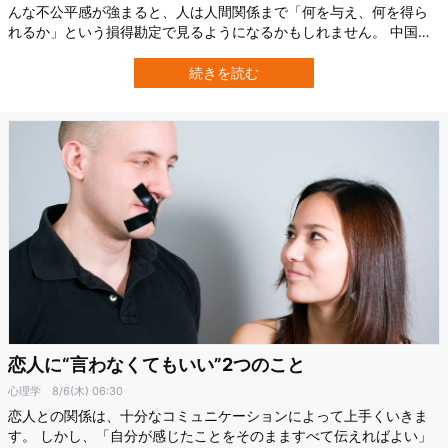
んな不公平感が強まると、人は人間関係まで「何を与え、何を得ら
れるか」という損得勘定で見るようになるかもしれません。 中国人
民大学（Renmin University of China）の研究チームが3つの研究を
行ったところ、自分を不遇だと感じる人ほど、人間関係を取引のよ
続きを読む
うに捉え、相手が自分にとってどれほど役立つかを重視する傾向が
示されま…
恋人に“言わなくてもいい”2つのこと
心理学
8/6(木) 06:30
恋人との関係は、十分なコミュニケーションによって上手くいきま
す。 しかし、「自分が感じたことをそのまますべて伝えればよい」