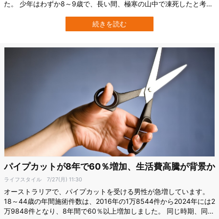
た。 少年はわずか8～9歳で、長い間、極寒の山中で凍死したと考え
られてきました。 しかし最新の分析から、少年は死亡前の約9カ月
間に最大2800キロを移動し、最後は頭部に強い打撃を受けて神々へ
続きを読む
捧げられた可能性が浮かび上がったのです。 この研究は、スペイン
のバレンシア大学（Uni…
パイプカットが8年で60％増加、生活費高騰が背景か
ライフスタイル
7/27(月) 11:30
オーストラリアで、パイプカットを受ける男性が急増しています。
18～44歳の年間施術件数は、2016年の1万8544件から2024年には2
万9848件となり、8年間で60％以上増加しました。 同じ時期、同国