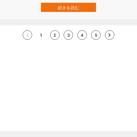
な判断も「自分への接近」に偏りやすい可能性を示しました。 さら
にこの傾向は、1人の歩行者だけでなく、10人分の歩行者からなる群
続きを読む
衆を見た場合にも確認されています。 研究成果は2026年2月25日付
で、学術誌『Cogni…
1
2
3
4
5