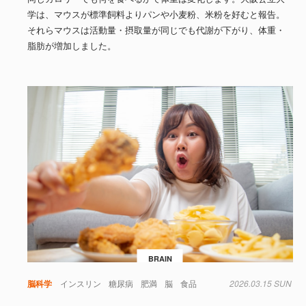
学は、マウスが標準飼料よりパンや小麦粉、米粉を好むと報告。
それらマウスは活動量・摂取量が同じでも代謝が下がり、体重・
脂肪が増加しました。
BRAIN
脳科学
インスリン
糖尿病
肥満
脳
食品
2026.03.15 SUN