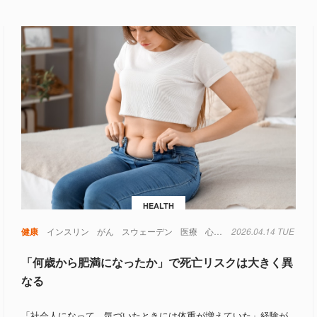
HEALTH
食品
健康
インスリン
がん
スウェーデン
医療
心臓
心臓病
2026.04.14 TUE
生活
糖尿病
「何歳から肥満になったか」で死亡リスクは大きく異
なる
「社会人になって、気づいたときには体重が増えていた」経験が