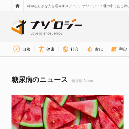
科学を好きな人を増やすメディア、ナゾロジー！世の中にある沢
Love science , enjoy !
社会
古代
宇宙
自然
健康
糖尿病 タグのニュース - ナゾ
糖尿病のニュース
糖尿病 News