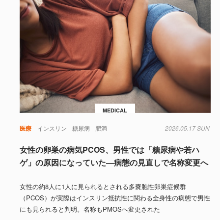
MEDICAL
医療
インスリン
糖尿病
肥満
2026.05.17 SUN
女性の卵巣の病気PCOS、男性では「糖尿病や若ハ
ゲ」の原因になっていた―病態の見直しで名称変更へ
女性の約8人に1人に見られるとされる多嚢胞性卵巣症候群
（PCOS）が実際はインスリン抵抗性に関わる全身性の病態で男性
にも見られると判明。名称もPMOSへ変更された