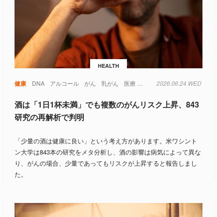
HEALTH
健康
DNA
アルコール
がん
乳がん
医療
心臓
2026.06.24 WED
糖尿病
肝がん
認知
酒は「1日1杯未満」でも複数のがんリスク上昇、843
研究の再解析で判明
「少量の酒は健康に良い」という考え方があります。米ワシント
ン大学は843本の研究をメタ分析し、酒の影響は病気によって異な
り、がんの場合、少量であってもリスクが上昇すると報告しまし
た。