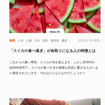
HEALTH
健康
人体
心臓
日本
筋肉
糖尿病
臓器
食品
2026.07.06 MON
「スイカの食べ過ぎ」が命取りになる人の特徴とは
これからの暑い季節、スイカが旬を迎えます。しかし米SVHの
2024年研究で、スイカの食べすぎが危険な症状に繋がる人がいる
と報告されています。それはどんな人なのでしょうか？