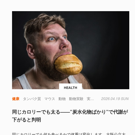
HEALTH
健康
タンパク質
マウス
動物
動物実験
実験
糖尿病
2026.04.19 SUN
肥満
遺伝子
同じカロリーでも太る——”炭水化物ばかり”で代謝が
下がると判明
同じカロリーでも何を食べるかで体重は変化します。大阪公立大