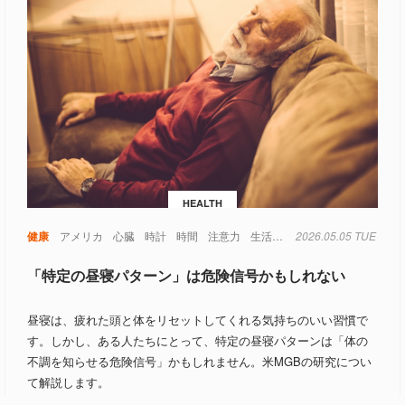
HEALTH
健康
アメリカ
心臓
時計
時間
注意力
生活
睡眠
2026.05.05 TUE
糖尿病
記憶
認
「特定の昼寝パターン」は危険信号かもしれない
昼寝は、疲れた頭と体をリセットしてくれる気持ちのいい習慣で
す。しかし、ある人たちにとって、特定の昼寝パターンは「体の
不調を知らせる危険信号」かもしれません。米MGBの研究につい
て解説します。