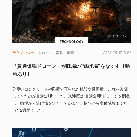
TECHNOLOGY
テクノロジー
ドローン
実験
軍事
2026.05.07 THU
「貫通爆弾ドローン」が戦場の“逃げ場”をなくす【動
画あり】
分厚いコンクリートや防壁で守られた施設や避難所。これを破壊
してきたのが貫通爆弾でした。米陸軍は”貫通爆弾”ドローンを開発
し、戦場から逃げ場を無くしています。構想から実射試験までた
った2週間でした。