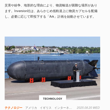
災害や紛争、地形的な理由により、物資輸送が困難な場所があり
ます。Inversion社は、あらかじめ低軌道上に物資カプセルを配備
し、必要に応じて即投下する「Ark」計画を始動させています。
TECHNOLOGY
テクノロジー
アメリカ
イギリス
インターネット
2025.08.20 WED
オーストラリア
ドロー