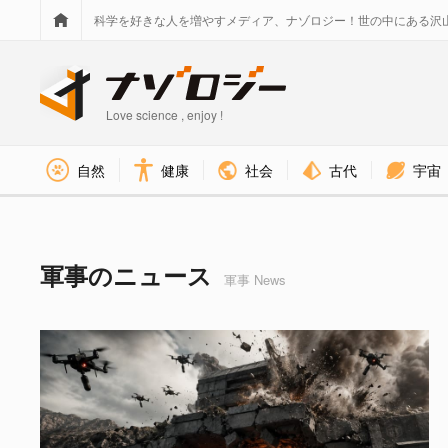
科学を好きな人を増やすメディア、ナゾロジー！世の中にある沢
Love science , enjoy !
社会
古代
宇宙
自然
健康
軍事 タグのニュース - ナゾロ
軍事のニュース
軍事 News