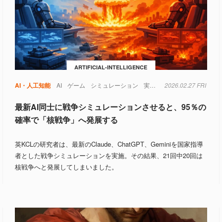
ARTIFICIAL-INTELLIGENCE
AI・人工知能
AI
ゲーム
シミュレーション
実験
政治
2026.02.27 FRI
軍事
最新AI同士に戦争シミュレーションさせると、95％の
確率で「核戦争」へ発展する
英KCLの研究者は、最新のClaude、ChatGPT、Geminiを国家指導
者とした戦争シミュレーションを実施。その結果、21回中20回は
核戦争へと発展してしまいました。