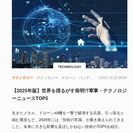
TECHNOLOGY
テクノロジー
テクノロジー
ドローン
バッテリー
2025.12.29 MON
ロボット
材料
生
【2025年版】世界を揺るがす発明!?軍事・テクノロジ
ーニュースTOP5
生きたメタル、ドローン49機を一撃で破壊する兵器、引っ張ると
縮む構造など、2025年には「技術の常識」が書き換えられてきま
した。未来に大きな影響を及ぼしかねない技術のTOP5を紹介。