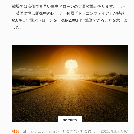
戦場では安価で素早い軍事ドローンの大量攻撃があります。しか
し英国防省は開発中のレーザー兵器「ドラゴンファイア」が時速
650キロで飛ぶドローンを一発約2000円で撃墜できることを示しま
した。
SOCIETY
社会
SF
シミュレーション
社会問題・社会哲学
軍事
2025.10.09 THU