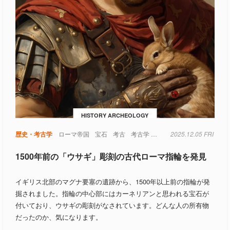
HISTORY ARCHEOLOGY
物
軍事
歴史・考古学
ローマ帝国
宝石
考古
考古学
軍事
2025.12.05 FRI
1500年前の「ウサギ」彫刻の古代ローマ指輪を発見
イギリス北部のマグナ要塞の遺跡から、1500年以上前の指輪が発
掘されました。指輪の中心部にはカーネリアンと思われる宝石が
付いており、ウサギの彫刻がなされています。どんな人の所有物
だったのか、気になります。