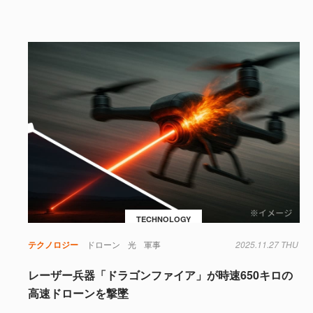
TECHNOLOGY
テクノロジー
ドローン
光
軍事
2025.11.27 THU
レーザー兵器「ドラゴンファイア」が時速650キロの
高速ドローンを撃墜