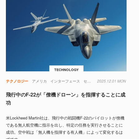
TECHNOLOGY
テクノロジー
アメリカ
インターフェース
センサー
2025.12.01 MON
ドローン
航空機
軍
飛行中のF-22が「僚機ドローン」を指揮することに成
功
米Lockheed Martin社は、飛行中の戦闘機F-22のパイロットが僚機
である無人航空機に指示を出し、特定の任務を実行させることに
成功。空中戦は「無人機を指揮する有人機」によって変化するは