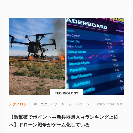
TECHNOLOGY
テクノロジー
AI
ウクライナ
ゲーム
ドローン
ランキング
2025.11.06 THU
ロシア
軍
【敵撃破でポイント→新兵器購入→ランキング上位
へ】ドローン戦争がゲーム化している