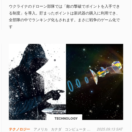
ウクライナのドローン部隊では「敵の撃破でポイントを入手でき
る制度」を導入。貯まったポイントは新武器の購入に利用でき、
全部隊の中でランキング化もされます。まさに戦争のゲーム化で
す
TECHNOLOGY
テクノロジー
アメリカ
カナダ
コンピュータ
軍事
2025.09.13 SAT