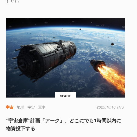
ずです。
SPACE
事
宇宙
地球
宇宙
軍事
2025.10.16 THU
”宇宙倉庫”計画「アーク」、どこにでも1時間以内に
物資投下する