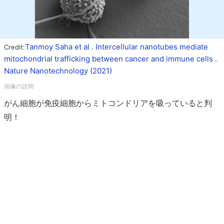
Tanmoy Saha et al . Intercellular nanotubes mediate
Credit:
mitochondrial trafficking between cancer and immune cells .
Nature Nanotechnology (2021)
がん細胞が免疫細胞からミトコンドリアを吸っていると判
明！