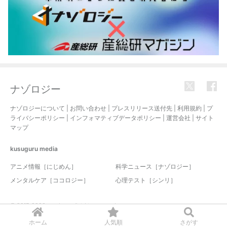
ナゾロジー
ナゾロジーについて
|
お問い合わせ
|
プレスリリース送付先
|
利用規約
|
プ
ライバシーポリシー
|
インフォマティブデータポリシー
|
運営会社
|
サイト
マップ
kusuguru
media
アニメ情報［にじめん］
科学ニュース［ナゾロジー］
メンタルケア［ココロジー］
心理テスト［シンリ］
© 2017-2026 nazology. all rights reserved.
ホーム
人気順
さがす