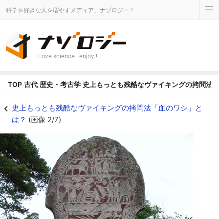
科学を好きな人を増やすメディア、ナゾロジー！
Love science , enjoy !
TOP
古代
歴史・考古学
史上もっとも残酷なヴァイキングの拷問法
ゴットランド島にある石碑 - ナゾロジー
史上もっとも残酷なヴァイキングの拷問法「血のワシ」と
は？
(画像 2/7)