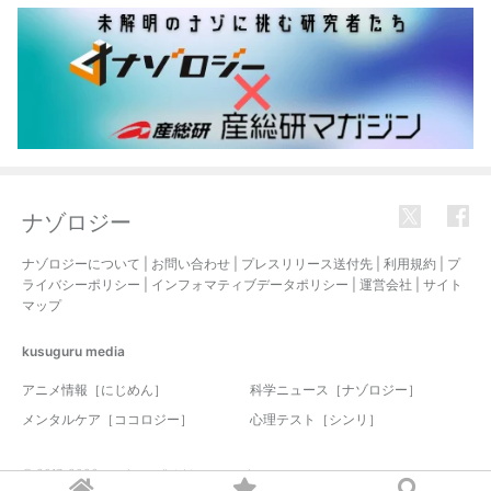
ナゾロジー
ナゾロジーについて
|
お問い合わせ
|
プレスリリース送付先
|
利用規約
|
プ
ライバシーポリシー
|
インフォマティブデータポリシー
|
運営会社
|
サイト
マップ
kusuguru
media
アニメ情報［にじめん］
科学ニュース［ナゾロジー］
メンタルケア［ココロジー］
心理テスト［シンリ］
© 2017-2026 nazology. all rights reserved.