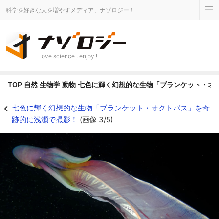
科学を好きな人を増やすメディア、ナゾロジー！
Love science , enjoy !
TOP
自然
生物学
動物
七色に輝く幻想的な生物「ブランケット・オ
深海では虹色に見える - ナゾロジー
七色に輝く幻想的な生物「ブランケット・オクトパス」を奇
跡的に浅瀬で撮影！
(画像 3/5)