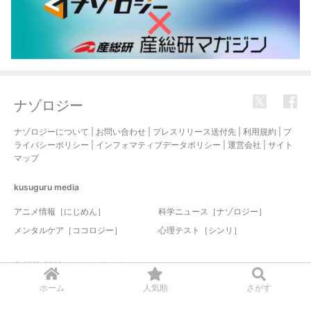
ナゾロジー
ナゾロジーについて
|
お問い合わせ
|
プレスリリース送付先
|
利用規約
|
プ
ライバシーポリシー
|
インフォマティブデータポリシー
|
運営会社
|
サイト
マップ
kusuguru
media
アニメ情報［にじめん］
科学ニュース［ナゾロジー］
メンタルケア［ココロジー］
心理テスト［シンリ］
© 2017-2026 nazology. all rights reserved.
ホーム
人気順
さがす