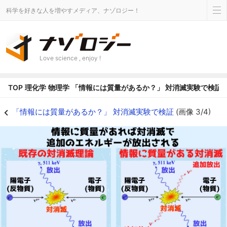
科学を好きな人を増やすメディア、ナゾロジー！
Love science , enjoy !
TOP
理化学
物理学
「情報には質量があるか？」 対消滅実験で検証
素粒子の情報に質量があれば対消滅実験で情報部分の追加のエネルギーが放出
「情報には質量があるか？」 対消滅実験で検証
(画像 3/4)