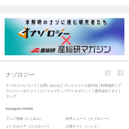
関連記事
ナゾロジー
ナゾロジーについて
|
お問い合わせ
|
プレスリリース送付先
|
利用規約
|
プ
ライバシーポリシー
|
インフォマティブデータポリシー
|
運営会社
|
サイト
マップ
kusuguru
media
アニメ情報［にじめん］
科学ニュース［ナゾロジー］
メンタルケア［ココロジー］
心理テスト［シンリ］