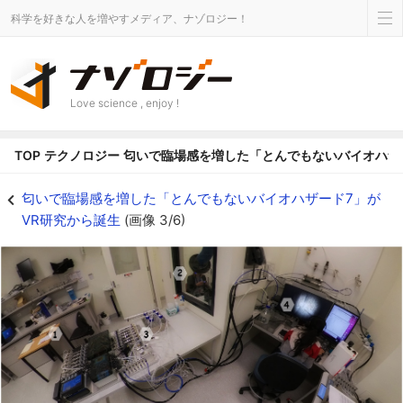
科学を好きな人を増やすメディア、ナゾロジー！
Love science , enjoy !
TOP
テクノロジー
匂いで臨場感を増した「とんでもないバイオハザ
実験の様子。2のスペースで参加者はゲームをプレイ。4のエリアで研究者が状
匂いで臨場感を増した「とんでもないバイオハザード7」が
VR研究から誕生
(画像 3/6)