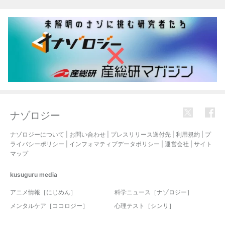
関連記事
ナゾロジー
ナゾロジーについて
|
お問い合わせ
|
プレスリリース送付先
|
利用規約
|
プ
ライバシーポリシー
|
インフォマティブデータポリシー
|
運営会社
|
サイト
マップ
kusuguru
media
アニメ情報［にじめん］
科学ニュース［ナゾロジー］
メンタルケア［ココロジー］
心理テスト［シンリ］