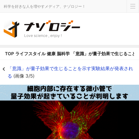
科学を好きな人を増やすメディア、ナゾロジー！
Love science , enjoy !
TOP
ライフスタイル
健康
脳科学
「意識」が量子効果で生じること
微小管は細胞の各地に張り巡らされているほか、細胞分裂時には染色体を引っ
「意識」が量子効果で生じることを示す実験結果が発表され
る
(画像 3/5)