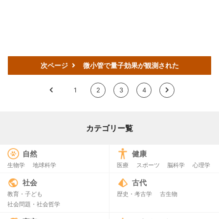
次ページ
微小管で量子効果が観測された
<
1
2
3
4
>
カテゴリー覧
自然
健康
生物学
地球科学
医療
スポーツ
脳科学
心理学
社会
古代
教育・子ども
歴史・考古学
古生物
社会問題・社会哲学