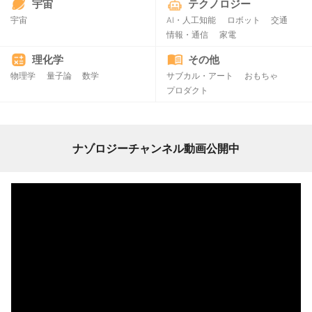
宇宙
テクノロジー
宇宙
AI・人工知能
ロボット
交通
情報・通信
家電
理化学
その他
物理学
量子論
数学
サブカル・アート
おもちゃ
プロダクト
ナゾロジーチャンネル動画公開中