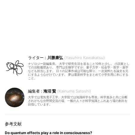
川勝康弘
Yasuhiro Kawakatsu
ナゾロジー副編集長。 大学で研究生活を送ること10年と少し。 小説家とし
ての活動履歴あり。 専門は生物学ですが、量子力学・社会学・医学・薬学
なども担当します。 日々の記事作成は可能な限り、一次資料たる論文を元
にするよう心がけています。 夢は最新科学をまとめて小学生用に本にする
こと。
海沼 賢
Kainuma Satoshi
大学では電気電子工学、大学院では知識科学を専攻。科学進歩と共に分断
されがちな分野間交流の場、一般の人々が科学知識とふれあう場の創出を
目指しています。
Do quantum effects play a role in consciousness?