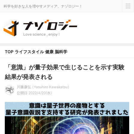
科学を好きな人を増やすメディア、ナゾロジー！
Love science , enjoy !
TOP
ライフスタイル
健康
脳科学
「意識」が量子効果で生じることを示す実験
結果が発表される
川勝康弘
Yasuhiro Kawakatsu
公開日 2022/4/20(水)