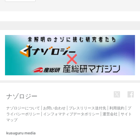
関連記事
ナゾロジー
ナゾロジーについて
|
お問い合わせ
|
プレスリリース送付先
|
利用規約
|
プ
ライバシーポリシー
|
インフォマティブデータポリシー
|
運営会社
|
サイト
マップ
kusuguru
media