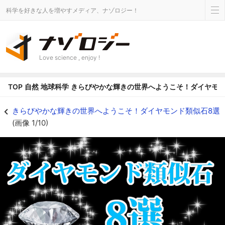
科学を好きな人を増やすメディア、ナゾロジー！
Love science , enjoy !
TOP
自然
地球科学
きらびやかな輝きの世界へようこそ！ダイヤモン
アイキャッチ - ナゾロジー
きらびやかな輝きの世界へようこそ！ダイヤモンド類似石8選
(画像 1/10)