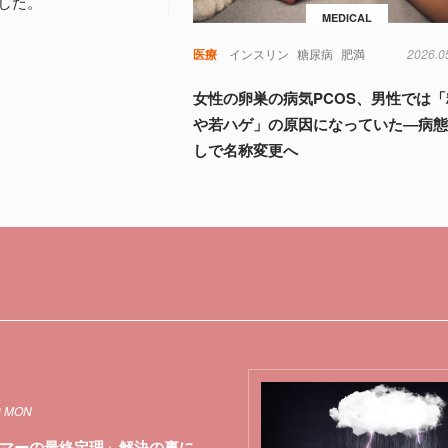
した。
MEDICAL
医療
インスリン
糖尿病
肥満
2026.0
女性の卵巣の病気PCOS、男性では
や若ハゲ」の原因になっていた―病
しで名称変更へ
0 MON
マーの最終定理」解決の裏に