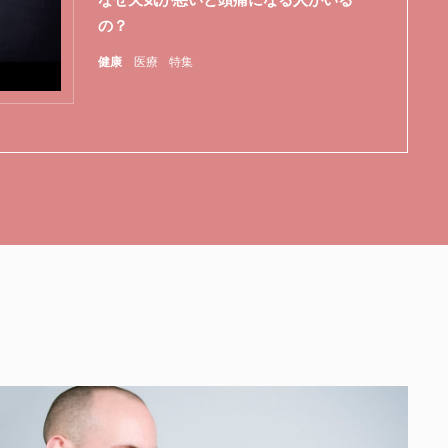
の？
健康
医療
特集