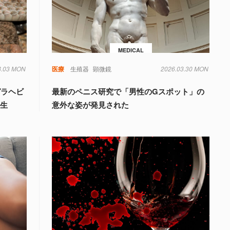
MEDICAL
8.03 MON
毒
遺伝子
医療
生殖器
顕微鏡
2026.03.30 MON
ガラヘビ
最新のペニス研究で「男性のGスポット」の
誕生
意外な姿が発見された