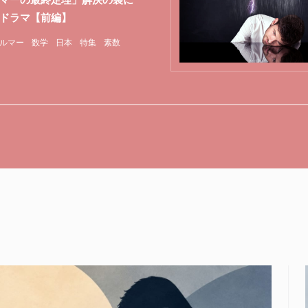
ドラマ【前編】
ルマー
数学
日本
特集
素数