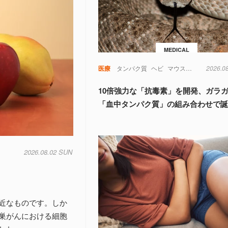
MEDICAL
医療
タンパク質
ヘビ
マウス
動物
2026.0
実験
10倍強力な「抗毒素」を開発、ガラ
「血中タンパク質」の組み合わせで
2026.08.02 SUN
近なものです。しか
巣がんにおける細胞