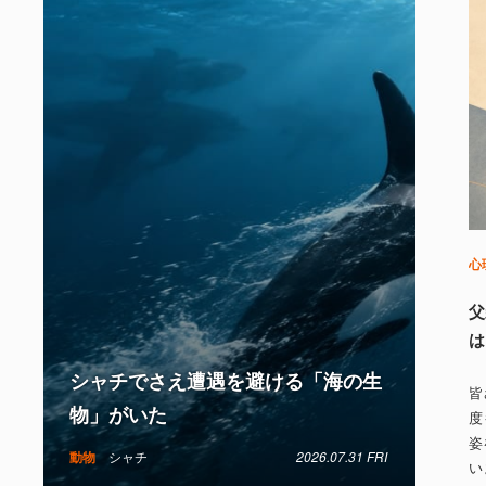
心
父
は
シャチでさえ遭遇を避ける「海の生
皆
物」がいた
度
姿
動物
シャチ
2026.07.31 FRI
い