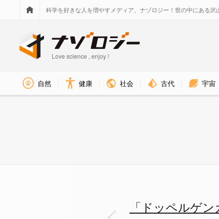
科学を好きな人を増やすメディア、ナゾロジー！世の中にある沢
Love science , enjoy !
社会
古代
宇宙
自然
健康
研究で用いたそっくりさん同士の
「ドッペルゲン