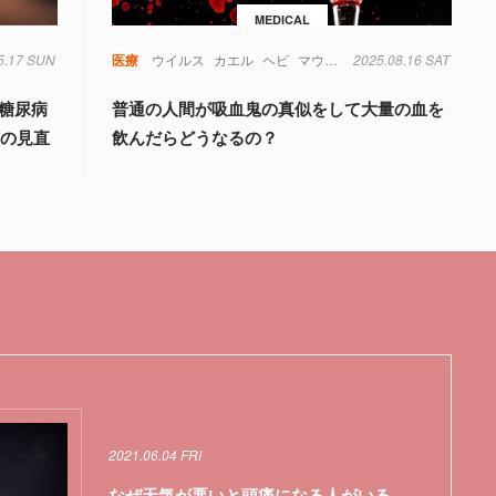
MEDICAL
5.17 SUN
医療
ウイルス
カエル
ヘビ
マウス
免疫
2025.08.16 SAT
毒
糖尿病
菌
遺
「糖尿病
普通の人間が吸血鬼の真似をして大量の血を
態の見直
飲んだらどうなるの？
2021.06.04 FRI
なぜ天気が悪いと頭痛になる人がいる