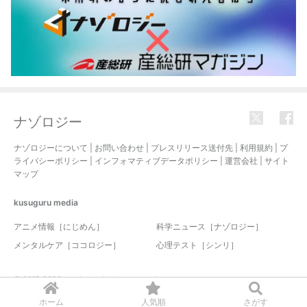
ナゾロジー
ナゾロジーについて
|
お問い合わせ
|
プレスリリース送付先
|
利用規約
|
プ
ライバシーポリシー
|
インフォマティブデータポリシー
|
運営会社
|
サイト
マップ
kusuguru
media
アニメ情報［にじめん］
科学ニュース［ナゾロジー］
メンタルケア［ココロジー］
心理テスト［シンリ］
© 2017-2026 nazology. all rights reserved.
ホーム
人気順
さがす