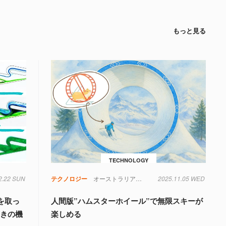
もっと見る
TECHNOLOGY
2.22 SUN
才
実験
水
流体力学
テクノロジー
物理学
オーストラリア
スポーツ
2025.11.05 WED
氷
を取っ
人間版”ハムスターホイール”で無限スキーが
驚きの機
楽しめる