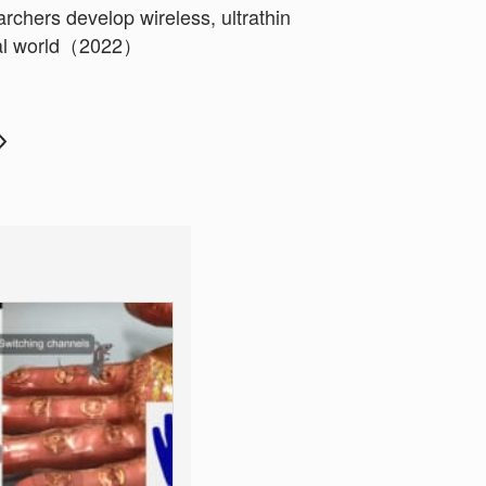
hers develop wireless, ultrathin
rtual world（2022）