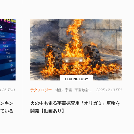
TECHNOLOGY
1.06 THU
ン
ランキング
ロシア
テクノロジー
軍事
地形
宇宙
宇宙放射線
実験
2025.12.19 FRI
月
材料
炎
重力
ランキン
火の中も走る宇宙探査用「オリガミ」車輪を
している
開発【動画あり】