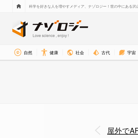
科学を好きな人を増やすメディア、ナゾロジー！世の中にある沢
Love science , enjoy !
社会
古代
宇宙
自然
健康
ワイヤレスで機能する触覚フィ
屋外でA