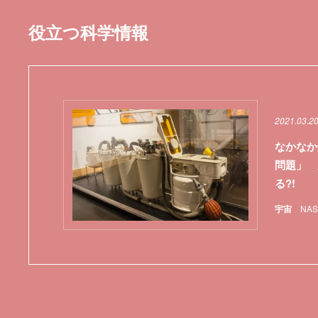
役立つ科学情報
2021.03.2
なかなか
問題」 
る?!
宇宙
NAS