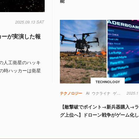
能
2025.09.13 SAT
カーが実演した報
ナダの人工衛星のハッキ
の時ハッカーは衛星
TECHNOLOGY
テクノロジー
AI
ウクライナ
ゲーム
2025.1
ドロー
【敵撃破でポイント→新兵器購入→
グ上位へ】ドローン戦争がゲーム化