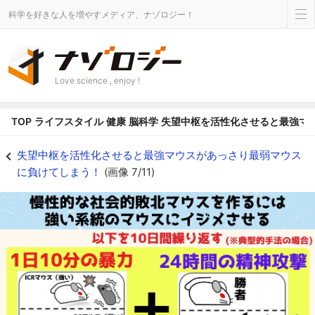
科学を好きな人を増やすメディア、ナゾロジー！
Love science , enjoy !
TOP
ライフスタイル
健康
脳科学
失望中枢を活性化させると最強マ
慢性的な社会的敗北ストレスは強いマウスに繰り返しイジメさせることで、う
失望中枢を活性化させると最強マウスがあっさり最弱マウス
に負けてしまう！
(画像 7/11)