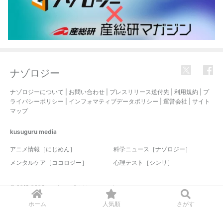
ナゾロジー
ナゾロジーについて
|
お問い合わせ
|
プレスリリース送付先
|
利用規約
|
プ
ライバシーポリシー
|
インフォマティブデータポリシー
|
運営会社
|
サイト
マップ
kusuguru
media
アニメ情報［にじめん］
科学ニュース［ナゾロジー］
メンタルケア［ココロジー］
心理テスト［シンリ］
© 2017-2026 nazology. all rights reserved.
ホーム
人気順
さがす