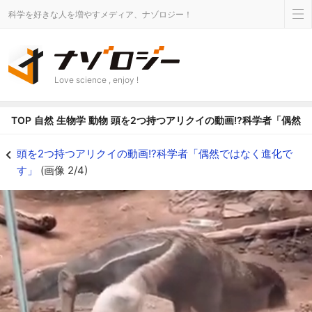
科学を好きな人を増やすメディア、ナゾロジー！
Love science , enjoy !
TOP
自然
生物学
動物
頭を2つ持つアリクイの動画!?科学者「偶然
投稿された映像。2つの頭を持っているように見える - ナゾロジー
頭を2つ持つアリクイの動画!?科学者「偶然ではなく進化で
す」
(画像 2/4)