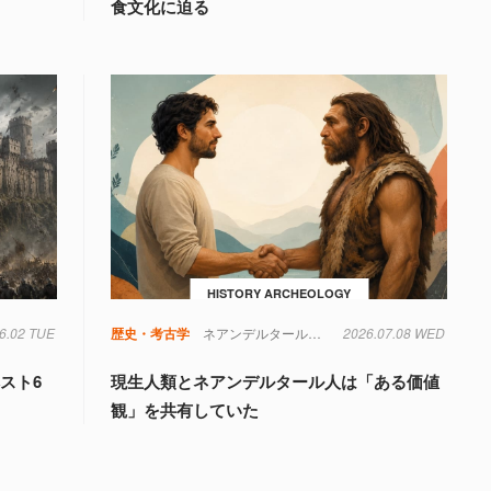
食文化に迫る
HISTORY ARCHEOLOGY
6.02 TUE
歴史・考古学
ネアンデルタール人
ホモ・サピエンス
2026.07.08 WED
スト6
現生人類とネアンデルタール人は「ある価値
観」を共有していた