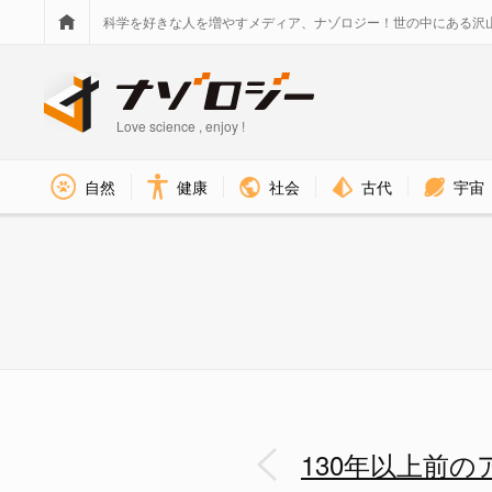
科学を好きな人を増やすメディア、ナゾロジー！世の中にある沢
Love science , enjoy !
社会
古代
宇宙
自然
健康
130年以上も昔に使われていた
130年以上前