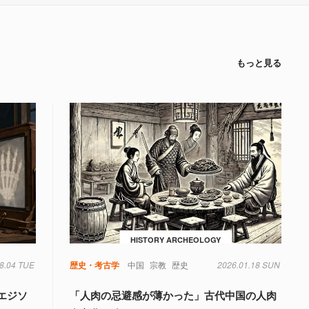
もっと見る
HISTORY ARCHEOLOGY
8.04 TUE
歴史・考古学
中国
宗教
歴史
2026.01.18 SUN
エジソ
「人肉の忌避感が薄かった」古代中国の人肉