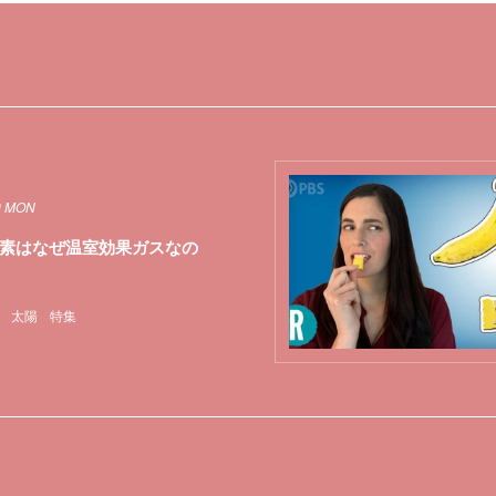
9 MON
素はなぜ温室効果ガスなの
太陽
特集