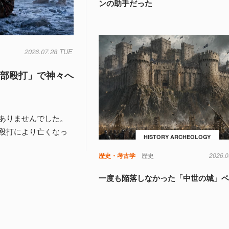
ンの助手だった
2026.07.28 TUE
頭部殴打」で神々へ
ありませんでした。
殴打により亡くなっ
HISTORY ARCHEOLOGY
歴史・考古学
歴史
2026.0
一度も陥落しなかった「中世の城」ベ