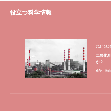
役立つ科学情報
2021.08.0
二酸化炭
か？
化学
地球