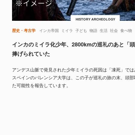
HISTORY ARCHEOLOGY
歴史・考古学
インカ帝国
ミイラ
子ども
物語
生活
社会
食べ物
インカのミイラ化少年、2800kmの巡礼のあと「
捧げられていた
アンデス山脈で発見された少年ミイラの死因は「凍死」では
スペインのバレンシア大学は、この子が巡礼の旅の末、頭部
た可能性を報告しています。