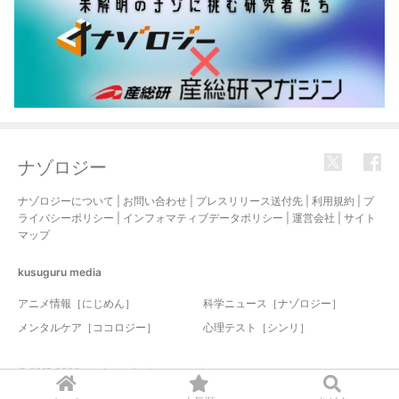
ナゾロジー
ナゾロジーについて
|
お問い合わせ
|
プレスリリース送付先
|
利用規約
|
プ
ライバシーポリシー
|
インフォマティブデータポリシー
|
運営会社
|
サイト
マップ
kusuguru
media
アニメ情報［にじめん］
科学ニュース［ナゾロジー］
メンタルケア［ココロジー］
心理テスト［シンリ］
© 2017-2026 nazology. all rights reserved.