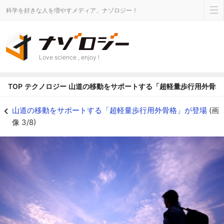
科学を好きな人を増やすメディア、ナゾロジー！
Love science , enjoy !
TOP
テクノロジー
山道の移動をサポートする「超軽量歩行用外骨格
「下山前に疲労困憊」なんてことも - ナゾロジー
山道の移動をサポートする「超軽量歩行用外骨格」が登場
(画
像 3/8)