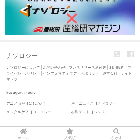
ナゾロジー
ナゾロジーについて
|
お問い合わせ
|
プレスリリース送付先
|
利用規約
|
プ
ライバシーポリシー
|
インフォマティブデータポリシー
|
運営会社
|
サイト
マップ
kusuguru
media
アニメ情報［にじめん］
科学ニュース［ナゾロジー］
メンタルケア［ココロジー］
心理テスト［シンリ］
© 2017-2026 nazology. all rights reserved.
ホーム
人気順
さがす