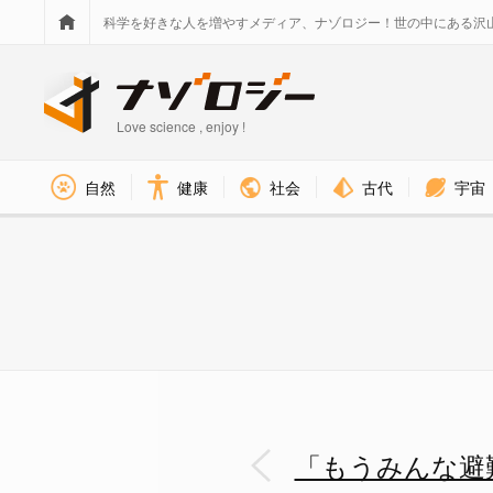
科学を好きな人を増やすメディア、ナゾロジー！世の中にある沢
Love science , enjoy !
社会
古代
宇宙
自然
健康
「もうみんな避難していますよ
「もうみんな避