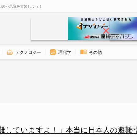
山の不思議を冒険しよう！
テクノロジー
理化学
その他
！」同調バイアスで日本人の避
難していますよ！」本当に日本人の避難