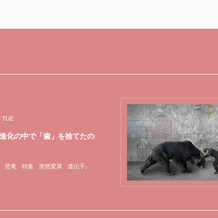
3 TUE
進化の中で「歯」を捨てたの
恐竜
特集
突然変異
遺伝子
魚類
鳥類