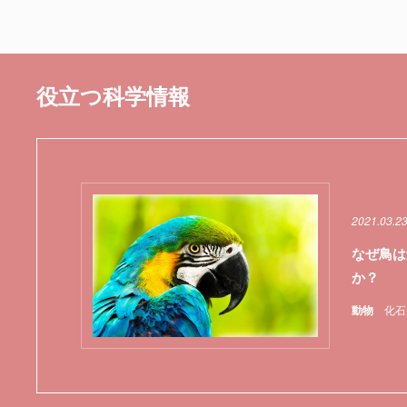
役立つ科学情報
2021.03.2
なぜ鳥は
か？
動物
化石