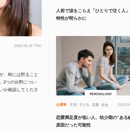
人前で涙をこらえ「ひとりで泣く人
特性が明らかに
2026.08.06 THU
が、時には黙ること
」2つの分野につい
いか確認してくださ
PSYCHOLOGY
心理学
不安
子ども
恋愛
社会
2026.0
恋愛満足度が低い人、幼少期の“ある
原因だった可能性