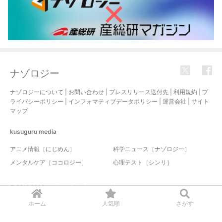
ナゾロジー
ナゾロジーについて
|
お問い合わせ
|
プレスリリース送付先
|
利用規約
|
プ
ライバシーポリシー
|
インフォマティブデータポリシー
|
運営会社
|
サイト
マップ
kusuguru
media
アニメ情報［にじめん］
科学ニュース［ナゾロジー］
メンタルケア［ココロジー］
心理テスト［シンリ］
© 2017-2026 nazology. all rights reserved.
ホーム
人気順
さがす