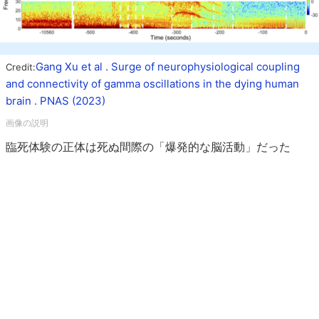
Gang Xu et al . Surge of neurophysiological coupling
Credit:
and connectivity of gamma oscillations in the dying human
brain . PNAS (2023)
臨死体験の正体は死ぬ間際の「爆発的な脳活動」だった