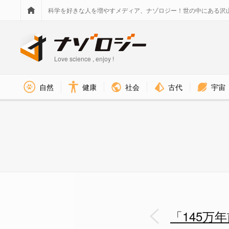
科学を好きな人を増やすメディア、ナゾロジー！世の中にある沢
Love science , enjoy !
社会
古代
宇宙
自然
健康
石器を使って肉をそぎおとすと
「145