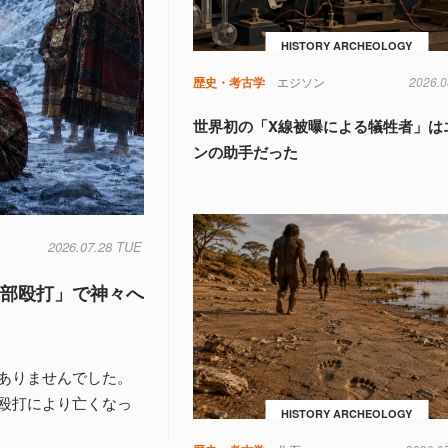
HISTORY ARCHEOLOGY
歴史・考古学
エジソン
2026.0
世界初の「X線被曝による犠牲者」は
ンの助手だった
2026.07.28 TUE
頭部殴打」で神々へ
ありませんでした。
殴打により亡くなっ
HISTORY ARCHEOLOGY