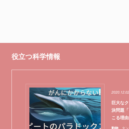
役立つ科学情報
2020.12.0
巨大なク
決問題「
こる理由
動物
タン