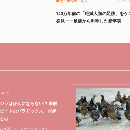
歴史・考古学
化石
2026.0
140万年前の「絶滅人類の足跡」をケ
発見ーー足跡から判明した新事実
2 WED
ジラはがんにならない!? 未解
ピートのパラドックス」が起
とは
パク質
ピートのパラドックス
マウス
哺乳類
未解決問題
特集
突然変異
遺