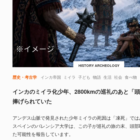
HISTORY ARCHEOLOGY
歴史・考古学
インカ帝国
ミイラ
子ども
物語
生活
社会
食べ物
インカのミイラ化少年、2800kmの巡礼のあと「
捧げられていた
アンデス山脈で発見された少年ミイラの死因は「凍死」では
スペインのバレンシア大学は、この子が巡礼の旅の末、頭部
た可能性を報告しています。