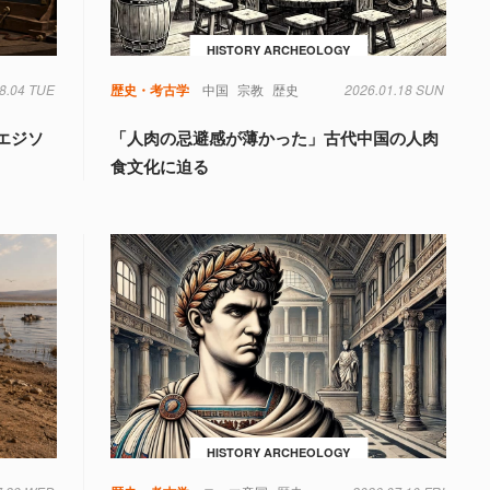
HISTORY ARCHEOLOGY
8.04 TUE
歴史・考古学
中国
宗教
歴史
2026.01.18 SUN
エジソ
「人肉の忌避感が薄かった」古代中国の人肉
食文化に迫る
HISTORY ARCHEOLOGY