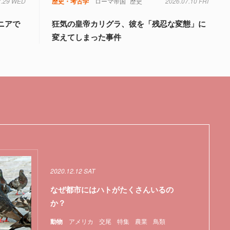
7.29 WED
歴史・考古学
ローマ帝国
歴史
2026.07.10 FRI
ニアで
狂気の皇帝カリグラ、彼を「残忍な変態」に
変えてしまった事件
2020.12.12 SAT
なぜ都市にはハトがたくさんいるの
か？
動物
アメリカ
交尾
特集
農業
鳥類
伝子