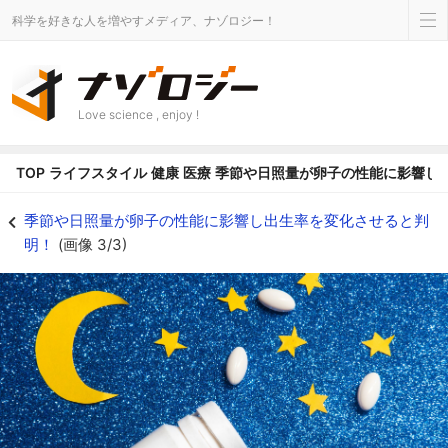
科学を好きな人を増やすメディア、ナゾロジー！
Love science , enjoy !
TOP
ライフスタイル
健康
医療
季節や日照量が卵子の性能に影響し
考えられる要因はメラトニンとビタミンD - ナゾロジー
季節や日照量が卵子の性能に影響し出生率を変化させると判
明！
(画像 3/3)