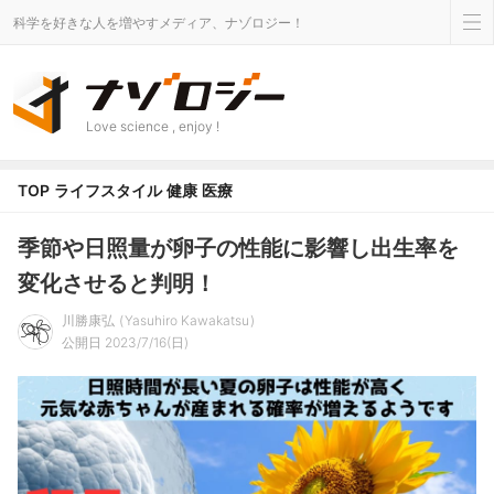
科学を好きな人を増やすメディア、ナゾロジー！
Love science , enjoy !
TOP
ライフスタイル
健康
医療
季節や日照量が卵子の性能に影響し出生率を
変化させると判明！
川勝康弘
Yasuhiro Kawakatsu
公開日 2023/7/16(日)