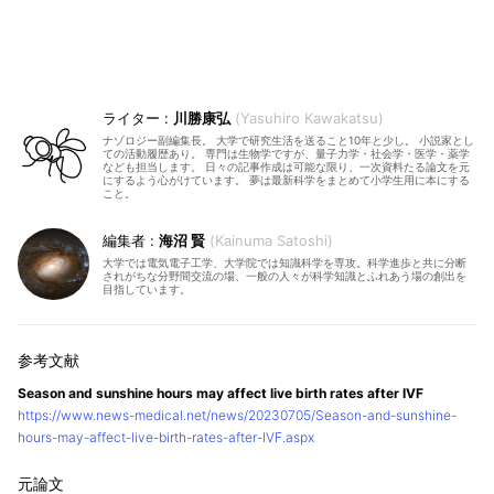
川勝康弘
Yasuhiro Kawakatsu
ナゾロジー副編集長。 大学で研究生活を送ること10年と少し。 小説家とし
ての活動履歴あり。 専門は生物学ですが、量子力学・社会学・医学・薬学
なども担当します。 日々の記事作成は可能な限り、一次資料たる論文を元
にするよう心がけています。 夢は最新科学をまとめて小学生用に本にする
こと。
海沼 賢
Kainuma Satoshi
大学では電気電子工学、大学院では知識科学を専攻。科学進歩と共に分断
されがちな分野間交流の場、一般の人々が科学知識とふれあう場の創出を
目指しています。
Season and sunshine hours may affect live birth rates after IVF
https://www.news-medical.net/news/20230705/Season-and-sunshine-
hours-may-affect-live-birth-rates-after-IVF.aspx