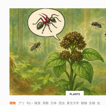
PLANTS
植物
アリ
匂い
嗅覚
実験
日本
昆虫
東京大学
植物
生物
虫