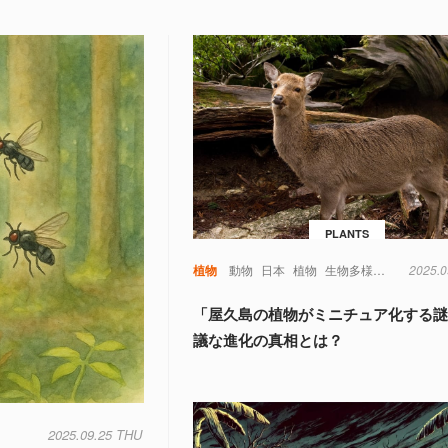
PLANTS
植物
動物
日本
植物
生物多様性
進化論
2025.0
「屋久島の植物がミニチュア化する
議な進化の真相とは？
2025.09.25 THU