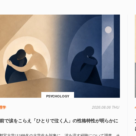
PSYCHOLOGY
理学
2026.08.06 THU
前で涙をこらえ「ひとりで泣く人」の性格特性が明らかに
都宮大学は169名の大学生を対象に、涙を流す経験について調査。そ