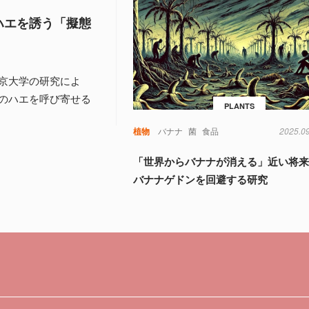
ハエを誘う「擬態
京大学の研究によ
のハエを呼び寄せる
PLANTS
植物
バナナ
菌
食品
2025.0
「世界からバナナが消える」近い将
バナナゲドンを回避する研究