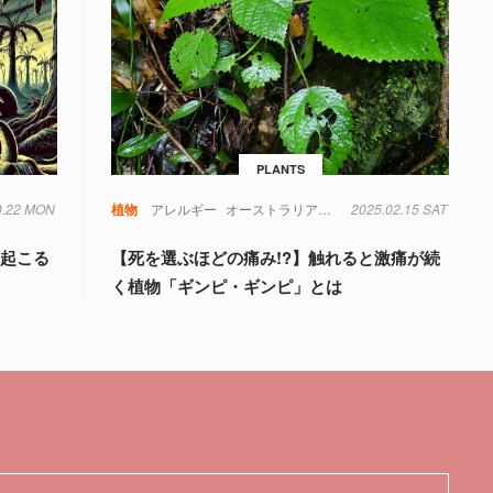
PLANTS
9.22 MON
植物
アレルギー
オーストラリア
植物
2025.02.15 SAT
毒
来起こる
【死を選ぶほどの痛み!?】触れると激痛が続
く植物「ギンピ・ギンピ」とは