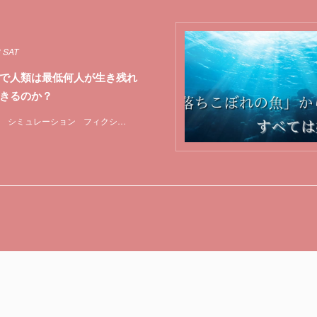
8 SAT
で人類は最低何人が生き残れ
きるのか？
シミュレーション
フィクション
地球
宇宙
惑星
物理学
特集
船