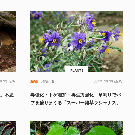
PLANTS
9.23 TUE
植物
植物
毒
2025.09.29 MON
謎」不思
毒強化・トゲ増加・再生力強化！草刈りでバ
フを盛りまくる「スーパー雑草ラシャナス」