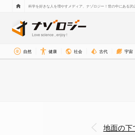
科学を好きな人を増やすメディア、ナゾロジー！世の中にある沢
Love science , enjoy !
社会
古代
宇宙
自然
健康
地面の下で「花」を咲かせ「実
地面の下