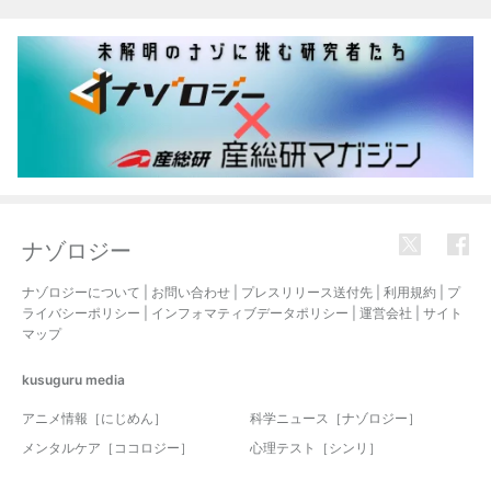
関連記事
ナゾロジー
ナゾロジーについて
|
お問い合わせ
|
プレスリリース送付先
|
利用規約
|
プ
ライバシーポリシー
|
インフォマティブデータポリシー
|
運営会社
|
サイト
マップ
kusuguru
media
アニメ情報［にじめん］
科学ニュース［ナゾロジー］
メンタルケア［ココロジー］
心理テスト［シンリ］