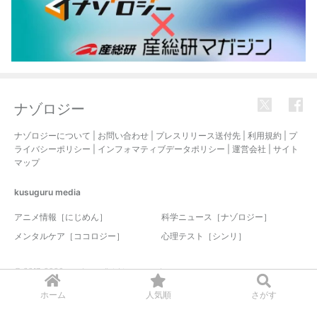
ナゾロジー
ナゾロジーについて
|
お問い合わせ
|
プレスリリース送付先
|
利用規約
|
プ
ライバシーポリシー
|
インフォマティブデータポリシー
|
運営会社
|
サイト
マップ
kusuguru
media
アニメ情報［にじめん］
科学ニュース［ナゾロジー］
メンタルケア［ココロジー］
心理テスト［シンリ］
© 2017-2026 nazology. all rights reserved.
ホーム
人気順
さがす