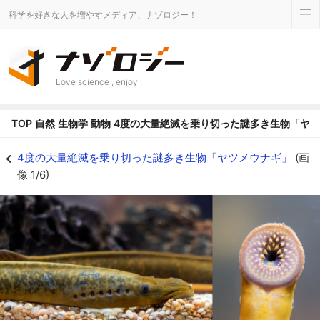
科学を好きな人を増やすメディア、ナゾロジー！
Love science , enjoy !
TOP
自然
生物学
動物
4度の大量絶滅を乗り切った謎多き生物「ヤ
生きた化石とも呼ばれるヤツメウナギの謎に迫ります - ナゾロジー
4度の大量絶滅を乗り切った謎多き生物「ヤツメウナギ」
(画
像 1/6)