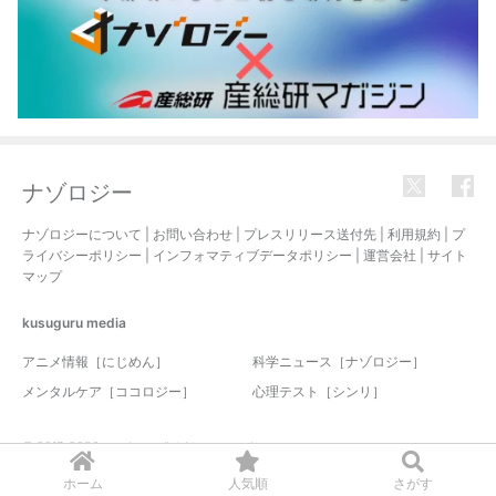
ナゾロジー
ナゾロジーについて
|
お問い合わせ
|
プレスリリース送付先
|
利用規約
|
プ
ライバシーポリシー
|
インフォマティブデータポリシー
|
運営会社
|
サイト
マップ
kusuguru
media
アニメ情報［にじめん］
科学ニュース［ナゾロジー］
メンタルケア［ココロジー］
心理テスト［シンリ］
© 2017-2026 nazology. all rights reserved.
ホーム
人気順
さがす