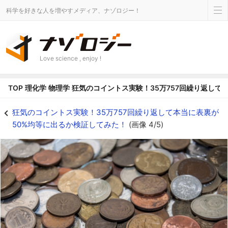
科学を好きな人を増やすメディア、ナゾロジー！
Love science , enjoy !
TOP
理化学
物理学
狂気のコイントス実験！35万757回繰り返して
46の異なるコインが使用された - ナゾロジー
狂気のコイントス実験！35万757回繰り返して本当に表裏が
50%均等に出るか検証してみた！
(画像 4/5)