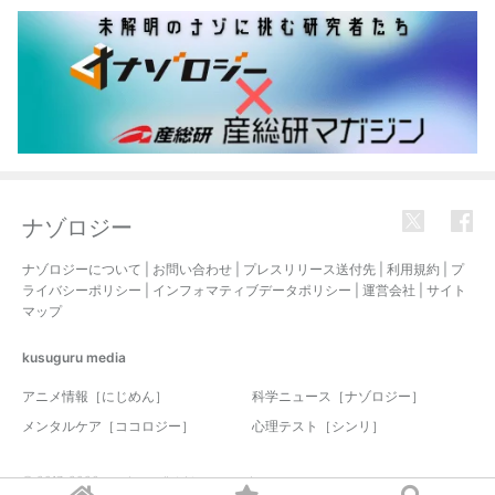
ナゾロジー
ナゾロジーについて
|
お問い合わせ
|
プレスリリース送付先
|
利用規約
|
プ
ライバシーポリシー
|
インフォマティブデータポリシー
|
運営会社
|
サイト
マップ
kusuguru
media
アニメ情報［にじめん］
科学ニュース［ナゾロジー］
メンタルケア［ココロジー］
心理テスト［シンリ］
© 2017-2026 nazology. all rights reserved.