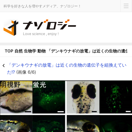
科学を好きな人を増やすメディア、ナゾロジー！
Love science , enjoy !
TOP
自然
生物学
動物
「デンキウナギの放電」は近くの生物の遺伝子
明るい場所で見た場合と蛍光させた場合 - ナゾロジー
「デンキウナギの放電」は近くの生物の遺伝子を組換えてい
た!?
(画像 6/6)