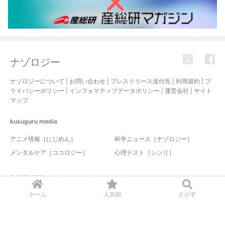
ナゾロジー
ナゾロジーについて
|
お問い合わせ
|
プレスリリース送付先
|
利用規約
|
プ
ライバシーポリシー
|
インフォマティブデータポリシー
|
運営会社
|
サイト
マップ
kusuguru
media
アニメ情報［にじめん］
科学ニュース［ナゾロジー］
メンタルケア［ココロジー］
心理テスト［シンリ］
© 2017-2026 nazology. all rights reserved.
ホーム
人気順
さがす