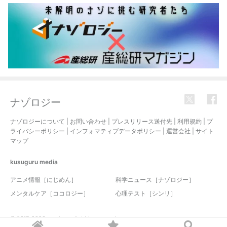
ナゾロジー
ナゾロジーについて
|
お問い合わせ
|
プレスリリース送付先
|
利用規約
|
プ
ライバシーポリシー
|
インフォマティブデータポリシー
|
運営会社
|
サイト
マップ
kusuguru
media
アニメ情報［にじめん］
科学ニュース［ナゾロジー］
メンタルケア［ココロジー］
心理テスト［シンリ］
© 2017-2026 nazology. all rights reserved.