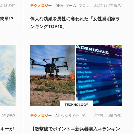
タ
09.13 SAT
軍事
テクノロジー
DNA
ゲーム
プログラミング
2025.11.23 SUN
ボードゲーム
ラ
簡単!?
偉大な功績を男性に奪われた「女性発明家ラ
ンキングTOP10」
TECHNOLOGY
1.05 WED
テクノロジー
AI
ウクライナ
ゲーム
2025.11.06 THU
ドローン
ランキング
スキーが
【敵撃破でポイント→新兵器購入→ランキン