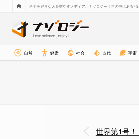
科学を好きな人を増やすメディア、ナゾロジー！世の中にある沢
Love science , enjoy !
社会
古代
宇宙
自然
健康
世界第1号！麻痺患者が「ニュ
世界第1号