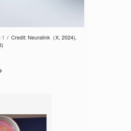
功！
Credit:
Neuralink（X, 2024)
,
3)