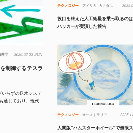
テクノロジー
アメリカ
カナダ
コンピュー
2025.
役目を終えた人工衛星を乗っ取るのは
ハッカーが実演した報告
物理学
2026.02.22 SUN
水を制御するテスラ
プいらずの送水システ
も通じており、現代
TECHNOLOGY
テクノロジー
オーストラリア
スポーツ
2025.1
氷
人間版”ハムスターホイール”で無限