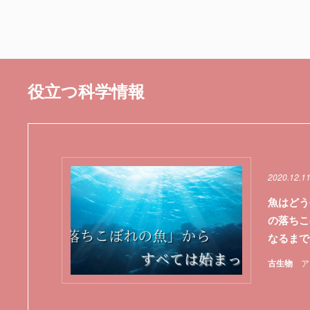
役立つ科学情報
2020.12.11
魚はどう
の落ちこ
なるまで
古生物
ア