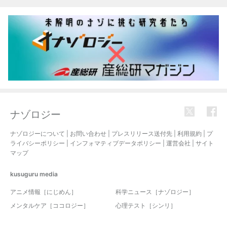
ナゾロジー
ナゾロジーについて
|
お問い合わせ
|
プレスリリース送付先
|
利用規約
|
プ
ライバシーポリシー
|
インフォマティブデータポリシー
|
運営会社
|
サイト
マップ
kusuguru
media
アニメ情報［にじめん］
科学ニュース［ナゾロジー］
メンタルケア［ココロジー］
心理テスト［シンリ］