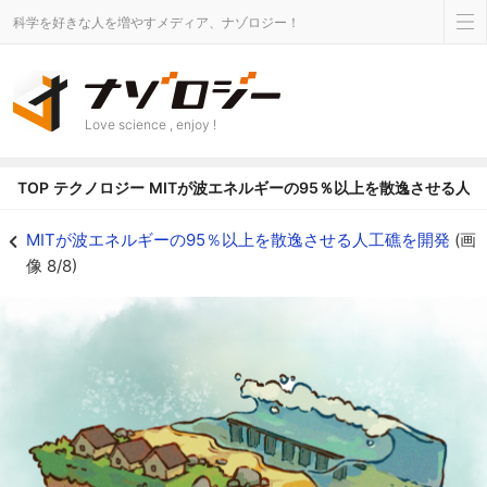
科学を好きな人を増やすメディア、ナゾロジー！
Love science , enjoy !
TOP
テクノロジー
MITが波エネルギーの95％以上を散逸させる人
将来、サンゴ礁に代わって、人工礁が海岸を守ってくれるかも - ナゾロジー
MITが波エネルギーの95％以上を散逸させる人工礁を開発
(画
像 8/8)