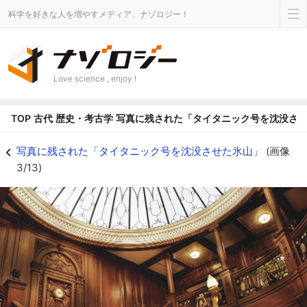
科学を好きな人を増やすメディア、ナゾロジー！
Love science , enjoy !
TOP
古代
歴史・考古学
写真に残された「タイタニック号を沈没さ
劇中で再現された船内の大階段 - ナゾロジー
写真に残された「タイタニック号を沈没させた氷山」
(画像
3/13)