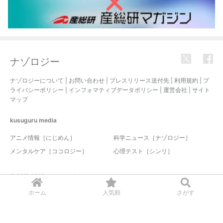
ナゾロジー
ナゾロジーについて
|
お問い合わせ
|
プレスリリース送付先
|
利用規約
|
プ
ライバシーポリシー
|
インフォマティブデータポリシー
|
運営会社
|
サイト
マップ
kusuguru
media
アニメ情報［にじめん］
科学ニュース［ナゾロジー］
メンタルケア［ココロジー］
心理テスト［シンリ］
© 2017-2026 nazology. all rights reserved.
ホーム
人気順
さがす