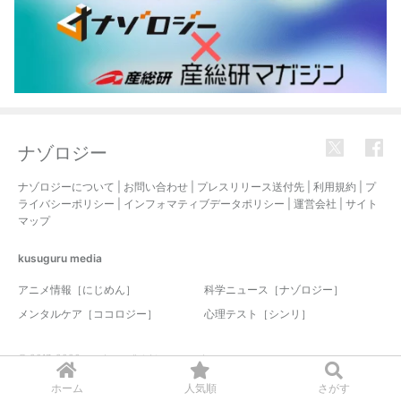
ナゾロジー
ナゾロジーについて
|
お問い合わせ
|
プレスリリース送付先
|
利用規約
|
プ
ライバシーポリシー
|
インフォマティブデータポリシー
|
運営会社
|
サイト
マップ
kusuguru
media
アニメ情報［にじめん］
科学ニュース［ナゾロジー］
メンタルケア［ココロジー］
心理テスト［シンリ］
© 2017-2026 nazology. all rights reserved.
ホーム
人気順
さがす