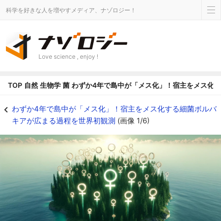
科学を好きな人を増やすメディア、ナゾロジー！
Love science , enjoy !
TOP
自然
生物学
菌
わずか4年で島中が「メス化」！宿主をメス化
島中の蝶を「メス化」させる恐怖の細菌がいた！わずか4年で9割以上がメスに
わずか4年で島中が「メス化」！宿主をメス化する細菌ボルバ
キアが広まる過程を世界初観測
(画像 1/6)