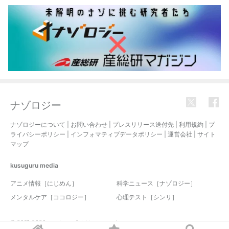
ナゾロジー
ナゾロジーについて
|
お問い合わせ
|
プレスリリース送付先
|
利用規約
|
プ
ライバシーポリシー
|
インフォマティブデータポリシー
|
運営会社
|
サイト
マップ
kusuguru
media
アニメ情報［にじめん］
科学ニュース［ナゾロジー］
メンタルケア［ココロジー］
心理テスト［シンリ］
© 2017-2026 nazology. all rights reserved.