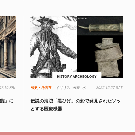
HISTORY ARCHEOLOGY
07.10 FRI
歴史・考古学
イギリス
医療
水
2025.12.27 SAT
変態」に
伝説の海賊「黒ひげ」の船で発見されたゾッ
とする医療機器