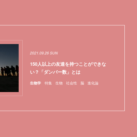
2021.09.26 SUN
150人以上の友達を持つことができな
い？「ダンバー数」とは
生物学
特集
生物
社会性
脳
進化論