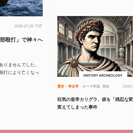
2026.07.28 TUE
頭部殴打」で神々へ
ありませんでした。
殴打により亡くなっ
HISTORY ARCHEOLOGY
歴史・考古学
ローマ帝国
歴史
2026.
狂気の皇帝カリグラ、彼を「残忍な
変えてしまった事件