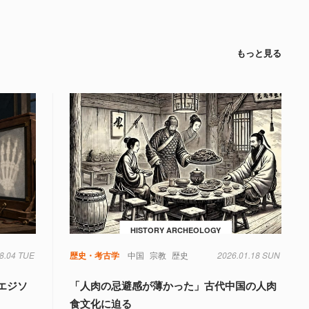
もっと見る
HISTORY ARCHEOLOGY
8.04 TUE
歴史・考古学
中国
宗教
歴史
2026.01.18 SUN
エジソ
「人肉の忌避感が薄かった」古代中国の人肉
食文化に迫る