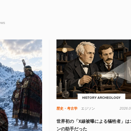
ews
HISTORY ARCHEOLOGY
歴史・考古学
エジソン
2026.0
世界初の「X線被曝による犠牲者」は
ンの助手だった