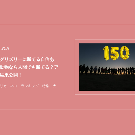
0 SUN
グリズリーに勝てる自信あ
動物なら人間でも勝てる？ア
ト結果公開！
リカ
ネコ
ランキング
特集
犬