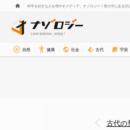
科学を好きな人を増やすメディア、ナゾロジー！世の中にある沢
Love science , enjoy !
社会
古代
宇宙
自然
健康
古代の彗星衝突が記録された「
古代の