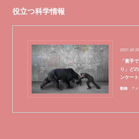
役立つ科学情報
2021.05.3
「素手で
り」どの
ンケー
動物
アメ