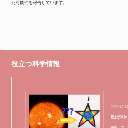
た可能性を報告しています。
役立つ科学情報
2020.12.1
星は球体
宇宙
光