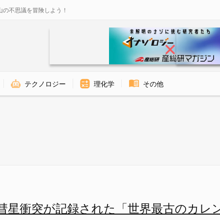
山の不思議を冒険しよう！
テクノロジー
理化学
その他
まれた暦の説明図 - ナゾロジ
彗星衝突が記録された「世界最古のカレ