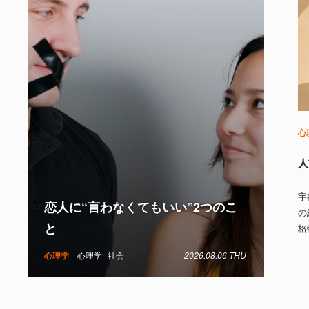
心
人
宇
恋人に“言わなくてもいい”2つのこ
の
と
格
心理学
心理学
社会
2026.08.06 THU