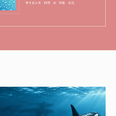
サイエンス
料理
水
特集
生活