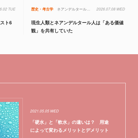
6.02 TUE
歴史・考古学
ネアンデルタール人
ホモ・サピエンス
2026.07.08 WED
スト6
現生人類とネアンデルタール人は「ある価値
観」を共有していた
2021.05.05 WED
「硬水」と「軟水」の違いは？ 用途
によって変わるメリットとデメリット