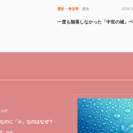
歴史・考古学
歴史
2026.0
一度も陥落しなかった「中世の城」ベ
9 SAT
なのに「☆」なのはなぜ？
星
特集