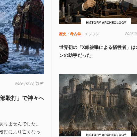
HISTORY ARCHEOLOGY
歴史・考古学
エジソン
2026.0
世界初の「X線被曝による犠牲者」は
ンの助手だった
2026.07.28 TUE
頭部殴打」で神々へ
ありませんでした。
殴打により亡くなっ
HISTORY ARCHEOLOGY