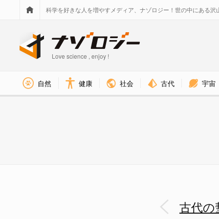
科学を好きな人を増やすメディア、ナゾロジー！世の中にある沢
Love science , enjoy !
社会
古代
宇宙
自然
健康
ヴァルチャーストーンに描きこ
古代の