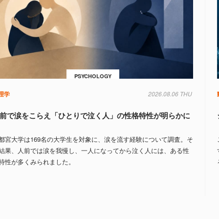
PSYCHOLOGY
理学
2026.08.06 THU
前で涙をこらえ「ひとりで泣く人」の性格特性が明らかに
都宮大学は169名の大学生を対象に、涙を流す経験について調査。そ
結果、人前では涙を我慢し、一人になってから泣く人には、ある性
特性が多くみられました。