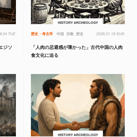
HISTORY ARCHEOLOGY
8.04 TUE
歴史・考古学
中国
宗教
歴史
2026.01.18 SUN
エジソ
「人肉の忌避感が薄かった」古代中国の人肉
食文化に迫る
HISTORY ARCHEOLOGY