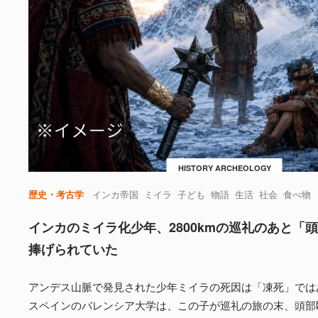
HISTORY ARCHEOLOGY
歴史・考古学
インカ帝国
ミイラ
子ども
物語
生活
社会
食べ物
インカのミイラ化少年、2800kmの巡礼のあと「
捧げられていた
アンデス山脈で発見された少年ミイラの死因は「凍死」では
スペインのバレンシア大学は、この子が巡礼の旅の末、頭部