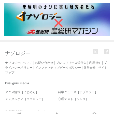
ナゾロジー
ナゾロジーについて
|
お問い合わせ
|
プレスリリース送付先
|
利用規約
|
プ
ライバシーポリシー
|
インフォマティブデータポリシー
|
運営会社
|
サイト
マップ
kusuguru
media
アニメ情報［にじめん］
科学ニュース［ナゾロジー］
メンタルケア［ココロジー］
心理テスト［シンリ］
© 2017-2026 nazology. all rights reserved.