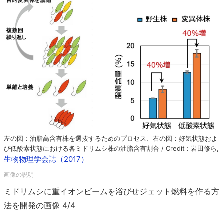
左の図：油脂高含有株を選抜するためのプロセス、右の図：好気状態およ
び低酸素状態における各ミドリムシ株の油脂含有割合 / Credit : 岩田修ら,
生物物理学会誌（2017）
ミドリムシに重イオンビームを浴びせジェット燃料を作る方
法を開発の画像 4/4