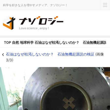
科学を好きな人を増やすメディア、ナゾロジー！
Love science , enjoy !
TOP
自然
地球科学
石油はなぜ枯渇しないのか？ 石油無機起源説
石油はなぜ枯渇しないのか？ 石油無機起源説の検証の画像 3/3 - ナゾロジ
石油はなぜ枯渇しないのか？ 石油無機起源説の検証
(画像
3/3)