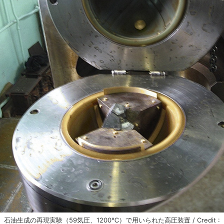
石油生成の再現実験（59気圧、1200℃）で用いられた高圧装置 / Credit :