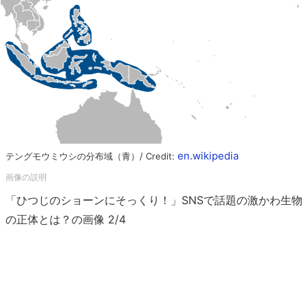
en.wikipedia
テングモウミウシの分布域（青）/ Credit:
「ひつじのショーンにそっくり！」SNSで話題の激かわ生物
の正体とは？の画像 2/4